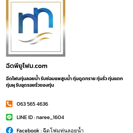
ฉีดพียูโฟม.com
ฉีดโฟมทุ่นลอยน้ำ รับซ่อมแพสูบน้ำ ทุ่นดูดทราย ทุ่นรั่ว ทุ่นแตก
ทุ่นผุ รับอุดรอยรั่วของทุ่น
063 565 4636
LINE ID : naree_1604
Facebook : ฉีดโฟมทุ่นลอยน้ำ