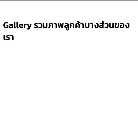
Gallery รวมภาพลูกค้าบางส่วนของ
เรา