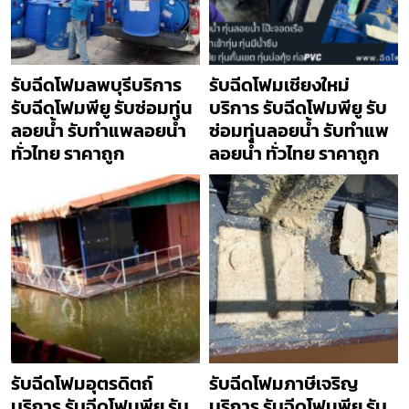
รับฉีดโฟมลพบุรีบริการ
รับฉีดโฟมเชียงใหม่
รับฉีดโฟมพียู รับซ่อมทุ่น
บริการ รับฉีดโฟมพียู รับ
ลอยน้ำ รับทำแพลอยน้ำ
ซ่อมทุ่นลอยน้ำ รับทำแพ
ทั่วไทย ราคาถูก
ลอยน้ำ ทั่วไทย ราคาถูก
รับฉีดโฟมอุตรดิตถ์
รับฉีดโฟมภาษีเจริญ
บริการ รับฉีดโฟมพียู รับ
บริการ รับฉีดโฟมพียู รับ