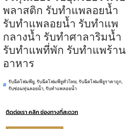
พลาสติก รับทำแพลอยน้ำ
รับทำแพลอยน้ำ รับทำแพ
กลางน้ำ รับทำศาลาริมน้ำ
รับทำแพที่พัก รับทำแพร้าน
อาหาร
รับฉีดโฟมพียู
,
รับฉีดโฟมพียูทั่วไทย
,
รับฉีดโฟมพียูราคาถูก
,
รับซ่อมทุ่นลอยน้ำ
,
รับทำแพลอยน้ำ
ติดต่อเรา คลิก ช่องทางที่สะดวก