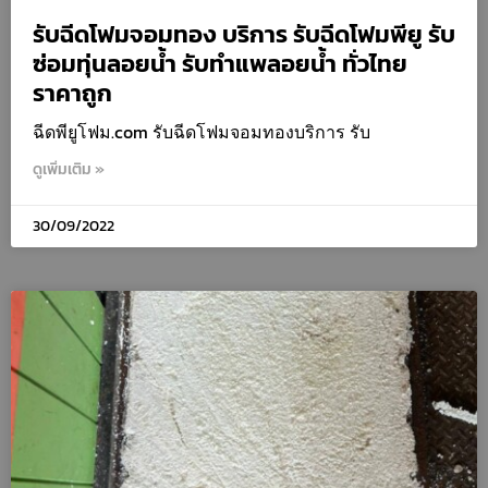
รับฉีดโฟมจอมทอง บริการ รับฉีดโฟมพียู รับ
ซ่อมทุ่นลอยน้ำ รับทำแพลอยน้ำ ทั่วไทย
ราคาถูก
ฉีดพียูโฟม.com รับฉีดโฟมจอมทองบริการ รับ
ดูเพิ่มเติม »
30/09/2022