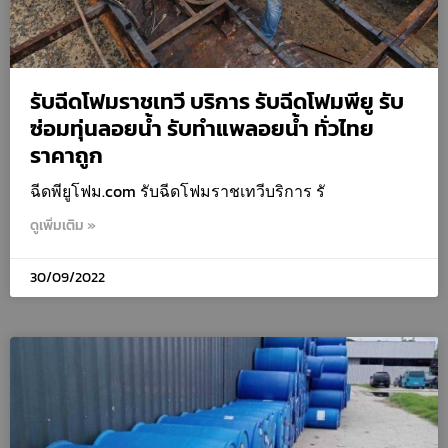
รับฉีดโฟมราชเทวี บริการ รับฉีดโฟมพียู รับ
ซ่อมทุ่นลอยน้ำ รับทำแพลอยน้ำ ทั่วไทย
ราคาถูก
ฉีดพียูโฟม.com รับฉีดโฟมราชเทวีบริการ รั
ดูเพิ่มเติม »
30/09/2022