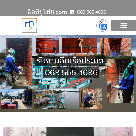
ฉีดพียูโฟม.com
063 565 4636