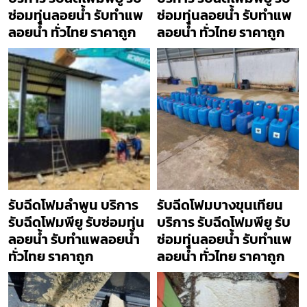
ซ่อมทุ่นลอยน้ำ รับทำแพ
ซ่อมทุ่นลอยน้ำ รับทำแพ
ลอยน้ำ ทั่วไทย ราคาถูก
ลอยน้ำ ทั่วไทย ราคาถูก
รับฉีดโฟมลำพูน บริการ
รับฉีดโฟมบางขุนเทียน
รับฉีดโฟมพียู รับซ่อมทุ่น
บริการ รับฉีดโฟมพียู รับ
ลอยน้ำ รับทำแพลอยน้ำ
ซ่อมทุ่นลอยน้ำ รับทำแพ
ทั่วไทย ราคาถูก
ลอยน้ำ ทั่วไทย ราคาถูก