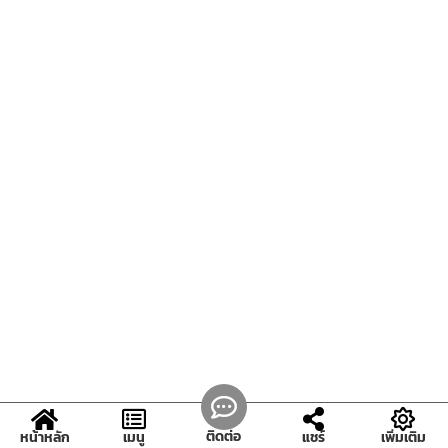
ติดต่อ
หน้าหลัก
เมนู
แชร์
เพิ่มเติม