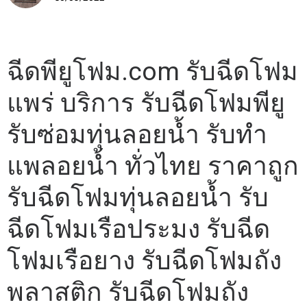
ฉีดพียูโฟม.com รับฉีดโฟม
แพร่ บริการ รับฉีดโฟมพียู
รับซ่อมทุ่นลอยน้ำ รับทำ
แพลอยน้ำ ทั่วไทย ราคาถูก
รับฉีดโฟมทุ่นลอยน้ำ รับ
ฉีดโฟมเรือประมง รับฉีด
โฟมเรือยาง รับฉีดโฟมถัง
พลาสติก รับฉีดโฟมถัง