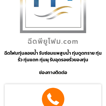
ฉีดพียูโฟม.com
ฉีดโฟมทุ่นลอยน้ำ รับซ่อมแพสูบน้ำ ทุ่นดูดทราย ทุ่น
รั่ว ทุ่นแตก ทุ่นผุ รับอุดรอยรั่วของทุ่น
ช่องทางติดต่อ