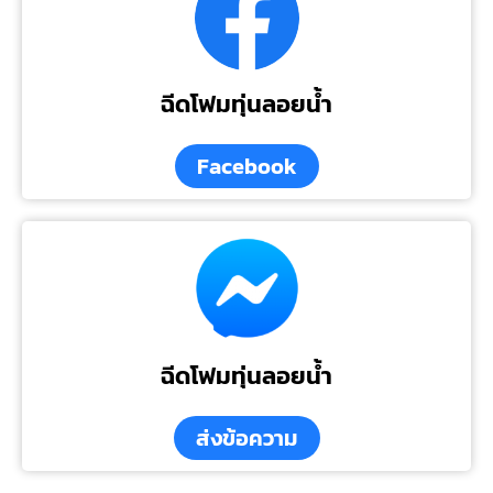
ฉีดโฟมทุ่นลอยน้ำ
Facebook
ฉีดโฟมทุ่นลอยน้ำ
ส่งข้อความ