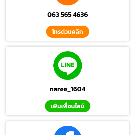
063 565 4636
โทรด่วนคลิก
naree_1604
เพิ่มเพื่อนไลน์