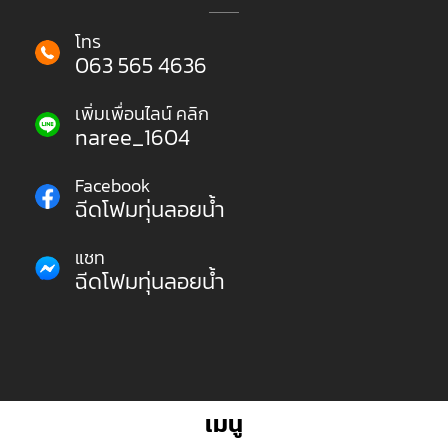
โทร
063 565 4636
เพิ่มเพื่อนไลน์ คลิก
naree_1604
Facebook
ฉีดโฟมทุ่นลอยน้ำ
แชท
ฉีดโฟมทุ่นลอยน้ำ
เมนู