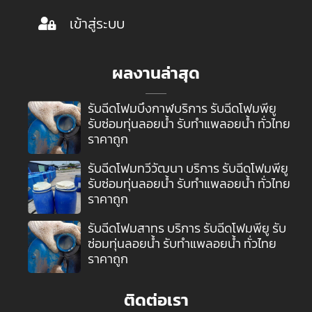
เข้าสู่ระบบ
ผลงานล่าสุด
รับฉีดโฟมบึงกาฬบริการ รับฉีดโฟมพียู
รับซ่อมทุ่นลอยน้ำ รับทำแพลอยน้ำ ทั่วไทย
ราคาถูก
รับฉีดโฟมทวีวัฒนา บริการ รับฉีดโฟมพียู
รับซ่อมทุ่นลอยน้ำ รับทำแพลอยน้ำ ทั่วไทย
ราคาถูก
รับฉีดโฟมสาทร บริการ รับฉีดโฟมพียู รับ
ซ่อมทุ่นลอยน้ำ รับทำแพลอยน้ำ ทั่วไทย
ราคาถูก
ติดต่อเรา