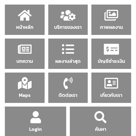
หน้าหลัก
บริการของเรา
ภาพผลงาน
บทความ
ผลงานล่าสุด
บัญชีชำระเงิน
Maps
ติดต่อเรา
เกี่ยวกับเรา
Login
ค้นหา