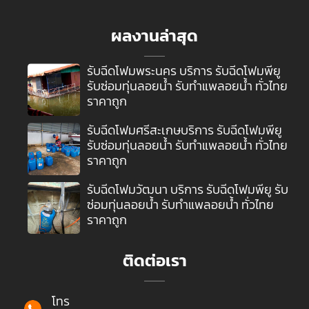
ผลงานล่าสุด
รับฉีดโฟมพระนคร บริการ รับฉีดโฟมพียู
รับซ่อมทุ่นลอยน้ำ รับทำแพลอยน้ำ ทั่วไทย
ราคาถูก
รับฉีดโฟมศรีสะเกษบริการ รับฉีดโฟมพียู
รับซ่อมทุ่นลอยน้ำ รับทำแพลอยน้ำ ทั่วไทย
ราคาถูก
รับฉีดโฟมวัฒนา บริการ รับฉีดโฟมพียู รับ
ซ่อมทุ่นลอยน้ำ รับทำแพลอยน้ำ ทั่วไทย
ราคาถูก
ติดต่อเรา
โทร