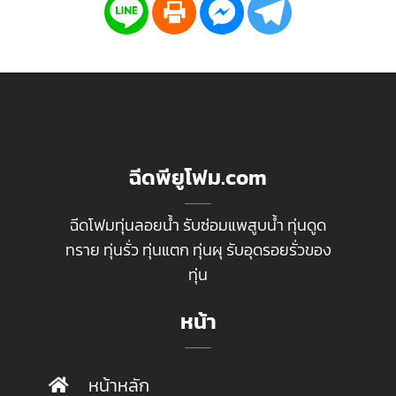
ฉีดพียูโฟม.com
ฉีดโฟมทุ่นลอยน้ำ รับซ่อมแพสูบน้ำ ทุ่นดูด
ทราย ทุ่นรั่ว ทุ่นแตก ทุ่นผุ รับอุดรอยรั่วของ
ทุ่น
หน้า
หน้าหลัก