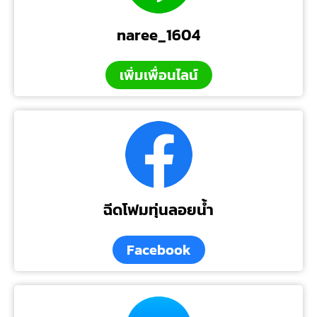
naree_1604
เพิ่มเพื่อนไลน์
ฉีดโฟมทุ่นลอยน้ำ
Facebook