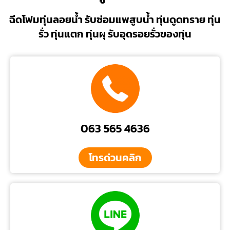
ฉีดโฟมทุ่นลอยน้ำ รับซ่อมแพสูบน้ำ ทุ่นดูดทราย ทุ่น
รั่ว ทุ่นแตก ทุ่นผุ รับอุดรอยรั่วของทุ่น
063 565 4636
โทรด่วนคลิก