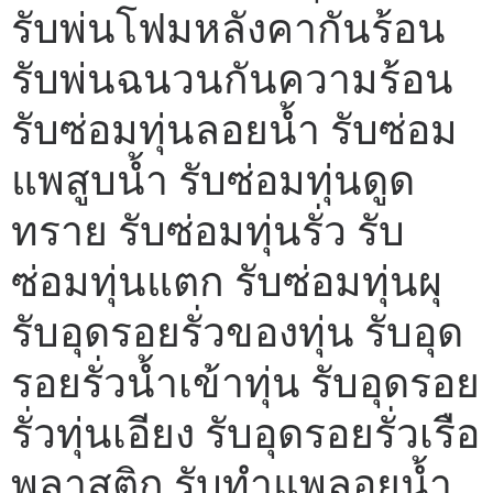
รับพ่นโฟมหลังคากันร้อน
รับพ่นฉนวนกันความร้อน​
รับซ่อมทุ่นลอยน้ำ รับซ่อม
แพสูบน้ำ รับซ่อมทุ่นดูด
ทราย รับซ่อมทุ่นรั่ว รับ
ซ่อมทุ่นแตก รับซ่อมทุ่นผุ
รับอุดรอยรั่วของทุ่น รับอุด
รอยรั่วน้ำเข้าทุ่น รับอุดรอย
รั่วทุ่นเอียง รับอุดรอยรั่วเรือ
พลาสติก รับทำแพลอยน้ำ