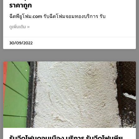
ราคาถูก
ฉีดพียูโฟม.com รับฉีดโฟมจอมทองบริการ รับ
ดูเพิ่มเติม »
30/09/2022
รับฉีดโฟมดอนเมือง บริการ รับฉีดโฟมพียู