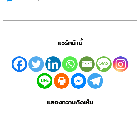
แชร์หน้านี้
แสดงความคิดเห็น