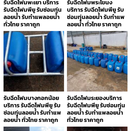
รับฉีดโฟมพะเยา บริการ
รับฉีดโฟมพระโขนง
รับฉีดโฟมพียู รับซ่อมทุ่น
บริการ รับฉีดโฟมพียู รับ
ลอยน้ำ รับทำแพลอยน้ำ
ซ่อมทุ่นลอยน้ำ รับทำแพ
ทั่วไทย ราคาถูก
ลอยน้ำ ทั่วไทย ราคาถูก
รับฉีดโฟมบางกอกน้อย
รับฉีดโฟมระยองบริการ
บริการ รับฉีดโฟมพียู รับ
รับฉีดโฟมพียู รับซ่อมทุ่น
ซ่อมทุ่นลอยน้ำ รับทำแพ
ลอยน้ำ รับทำแพลอยน้ำ
ลอยน้ำ ทั่วไทย ราคาถูก
ทั่วไทย ราคาถูก