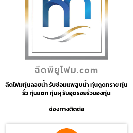
ฉีดพียูโฟม.com
ฉีดโฟมทุ่นลอยน้ำ รับซ่อมแพสูบน้ำ ทุ่นดูดทราย ทุ่น
รั่ว ทุ่นแตก ทุ่นผุ รับอุดรอยรั่วของทุ่น
ช่องทางติดต่อ