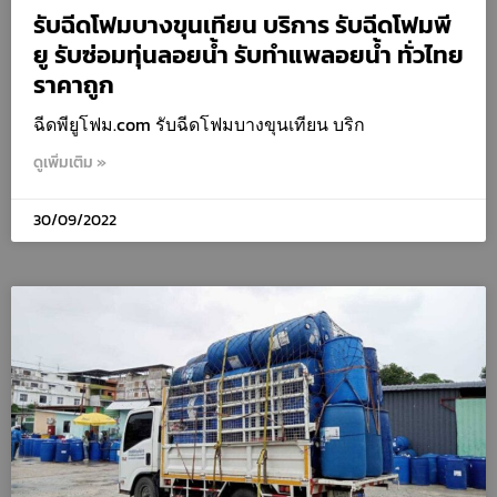
รับฉีดโฟมบางขุนเทียน บริการ รับฉีดโฟมพี
ยู รับซ่อมทุ่นลอยน้ำ รับทำแพลอยน้ำ ทั่วไทย
ราคาถูก
ฉีดพียูโฟม.com รับฉีดโฟมบางขุนเทียน บริก
ดูเพิ่มเติม »
30/09/2022