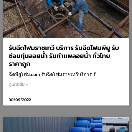
รับฉีดโฟมราชเทวี บริการ รับฉีดโฟมพียู รับ
ซ่อมทุ่นลอยน้ำ รับทำแพลอยน้ำ ทั่วไทย
ราคาถูก
ฉีดพียูโฟม.com รับฉีดโฟมราชเทวีบริการ รั
ดูเพิ่มเติม »
30/09/2022