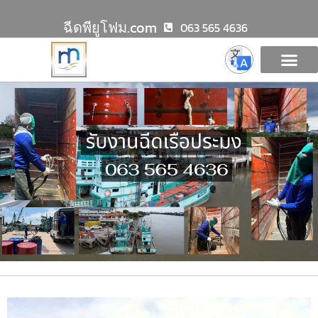
ฉีดพียูโฟม.com
063 565 4636