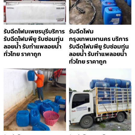
รับฉีดโฟมเพชรบุรีบริการ
รับฉีดโฟม
รับฉีดโฟมพียู รับซ่อมทุ่น
กรุงเทพมหานคร บริการ
ลอยน้ำ รับทำแพลอยน้ำ
รับฉีดโฟมพียู รับซ่อมทุ่น
ทั่วไทย ราคาถูก
ลอยน้ำ รับทำแพลอยน้ำ
ทั่วไทย ราคาถูก