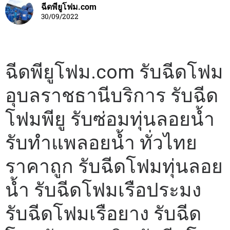
ฉีดพียูโฟม.com
30/09/2022
ฉีดพียูโฟม.com รับฉีดโฟม
อุบลราชธานีบริการ รับฉีด
โฟมพียู รับซ่อมทุ่นลอยน้ำ
รับทำแพลอยน้ำ ทั่วไทย
ราคาถูก รับฉีดโฟมทุ่นลอย
น้ำ รับฉีดโฟมเรือประมง
รับฉีดโฟมเรือยาง รับฉีด