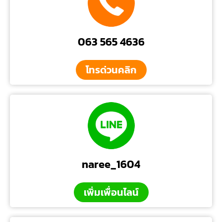
063 565 4636
โทรด่วนคลิก
naree_1604
เพิ่มเพื่อนไลน์