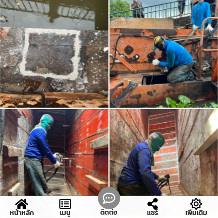
ติดต่อ
หน้าหลัก
เมนู
แชร์
เพิ่มเติม