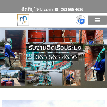
ฉีดพียูโฟม.com
063 565 4636