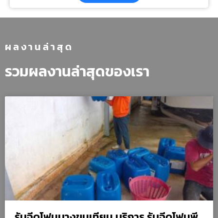
ผลงานล่าสุด
รวมผลงานล่าสุดของเรา
รับฉีดโฟมบางขุนเทียน บริการ รับฉีดโฟมพี