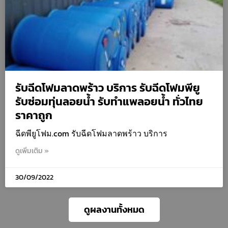
รับฉีดโฟมลาดพร้าว บริการ รับฉีดโฟมพียู
รับซ่อมทุ่นลอยน้ำ รับทำแพลอยน้ำ ทั่วไทย
ราคาถูก
ฉีดพียูโฟม.com รับฉีดโฟมลาดพร้าว บริการ
ดูเพิ่มเติม »
30/09/2022
ดูผลงานทั้งหมด