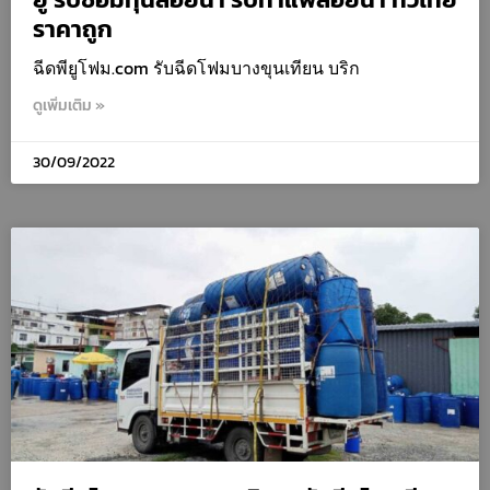
ราคาถูก
ฉีดพียูโฟม.com รับฉีดโฟมบางขุนเทียน บริก
ดูเพิ่มเติม »
30/09/2022