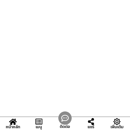
ติดต่อ
หน้าหลัก
เมนู
แชร์
เพิ่มเติม