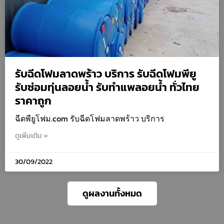
รับฉีดโฟมลาดพร้าว บริการ รับฉีดโฟมพียู
รับซ่อมทุ่นลอยน้ำ รับทำแพลอยน้ำ ทั่วไทย
ราคาถูก
ฉีดพียูโฟม.com รับฉีดโฟมลาดพร้าว บริการ
ดูเพิ่มเติม »
30/09/2022
ดูผลงานทั้งหมด