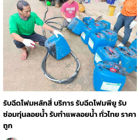
รับฉีดโฟมหลักสี่ บริการ รับฉีดโฟมพียู รับ
ซ่อมทุ่นลอยน้ำ รับทำแพลอยน้ำ ทั่วไทย ราคา
ถูก