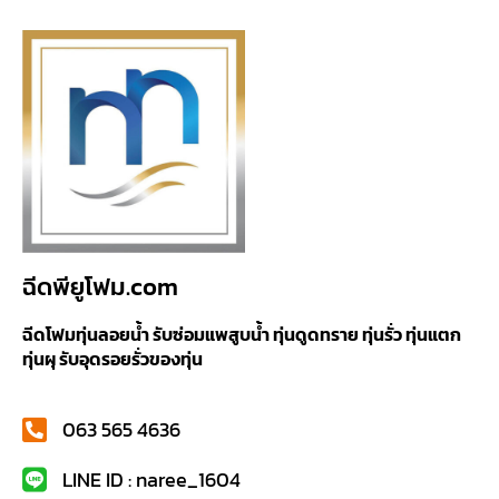
ฉีดพียูโฟม.com
ฉีดโฟมทุ่นลอยน้ำ รับซ่อมแพสูบน้ำ ทุ่นดูดทราย ทุ่นรั่ว ทุ่นแตก
ทุ่นผุ รับอุดรอยรั่วของทุ่น
063 565 4636
LINE ID : naree_1604