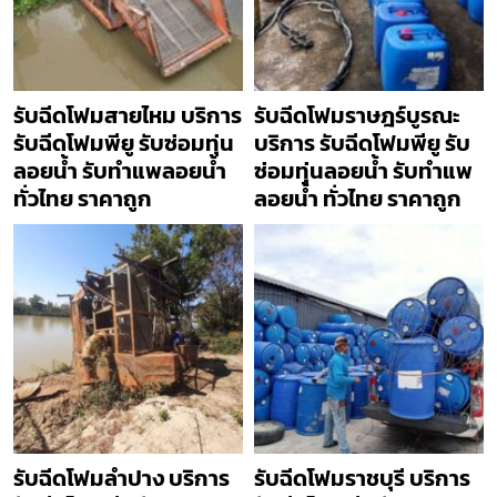
รับฉีดโฟมสายไหม บริการ
รับฉีดโฟมราษฎร์บูรณะ
รับฉีดโฟมพียู รับซ่อมทุ่น
บริการ รับฉีดโฟมพียู รับ
ลอยน้ำ รับทำแพลอยน้ำ
ซ่อมทุ่นลอยน้ำ รับทำแพ
ทั่วไทย ราคาถูก
ลอยน้ำ ทั่วไทย ราคาถูก
รับฉีดโฟมลำปาง บริการ
รับฉีดโฟมราชบุรี บริการ