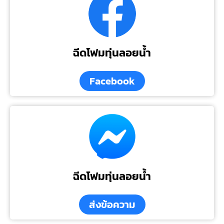
ฉีดโฟมทุ่นลอยน้ำ
Facebook
ฉีดโฟมทุ่นลอยน้ำ
ส่งข้อความ