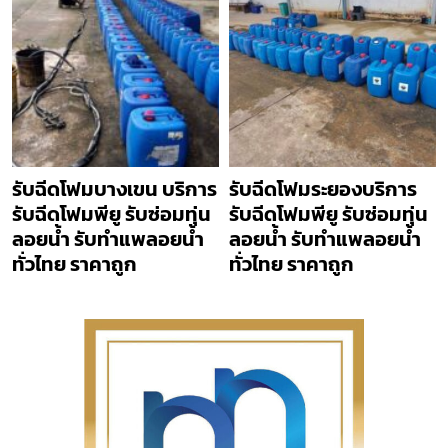
รับฉีดโฟมบางเขน บริการ
รับฉีดโฟมระยองบริการ
รับฉีดโฟมพียู รับซ่อมทุ่น
รับฉีดโฟมพียู รับซ่อมทุ่น
ลอยน้ำ รับทำแพลอยน้ำ
ลอยน้ำ รับทำแพลอยน้ำ
ทั่วไทย ราคาถูก
ทั่วไทย ราคาถูก