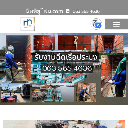
ฉีดพียูโฟม.com
063 565 4636