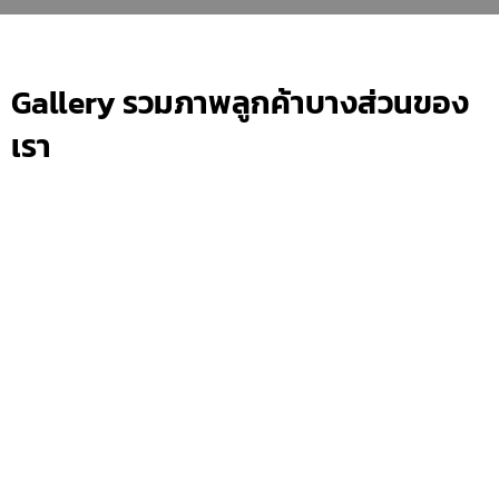
Gallery รวมภาพลูกค้าบางส่วนของ
เรา