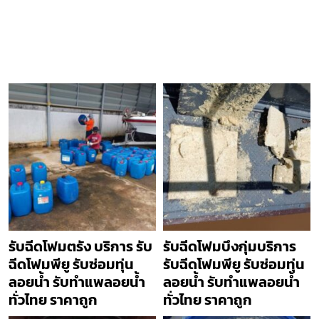
รับฉีดโฟมตรัง บริการ รับ
รับฉีดโฟมบึงกุ่มบริการ
ฉีดโฟมพียู รับซ่อมทุ่น
รับฉีดโฟมพียู รับซ่อมทุ่น
ลอยน้ำ รับทำแพลอยน้ำ
ลอยน้ำ รับทำแพลอยน้ำ
ทั่วไทย ราคาถูก
ทั่วไทย ราคาถูก