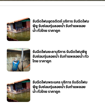
รับฉีดโฟมอุตรดิตถ์ บริการ รับฉีดโฟม
พียู รับซ่อมทุ่นลอยน้ำ รับทำแพลอย
น้ำ ทั่วไทย ราคาถูก
รับฉีดโฟมยะลาบริการ รับฉีดโฟมพียู
รับซ่อมทุ่นลอยน้ำ รับทำแพลอยน้ำ ทั่ว
ไทย ราคาถูก
รับฉีดโฟมพระนคร บริการ รับฉีดโฟม
พียู รับซ่อมทุ่นลอยน้ำ รับทำแพลอย
น้ำ ทั่วไทย ราคาถูก