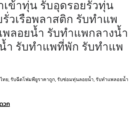
ำเข้าทุ่น รับอุดรอยรั่วทุ่น
อยรั่วเรือพลาสติก รับทำแพ
แพลอยน้ำ รับทำแพกลางน้ำ
้ำ รับทำแพที่พัก รับทำแพ
่วไทย
,
รับฉีดโฟมพียูราคาถูก
,
รับซ่อมทุ่นลอยน้ำ
,
รับทำแพลอยน้ำ
ะดวก