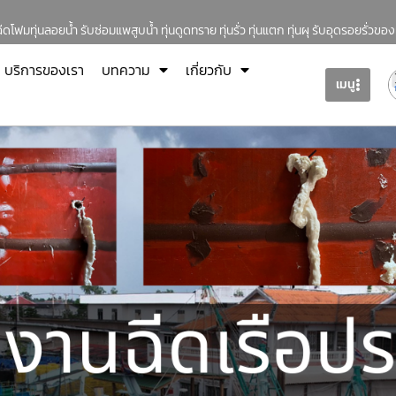
ฉีดโฟมทุ่นลอยน้ำ รับซ่อมแพสูบน้ำ ทุ่นดูดทราย ทุ่นรั่ว ทุ่นแตก ทุ่นผุ รับอุดรอยรั่วของท
บริการของเรา
บทความ
เกี่ยวกับ
เมนู