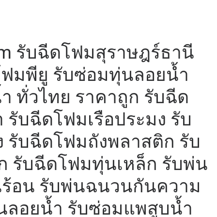
m รับฉีดโฟมสุราษฎร์ธานี
ฟมพียู รับซ่อมทุ่นลอยน้ำ
 ทั่วไทย ราคาถูก รับฉีด
 รับฉีดโฟมเรือประมง รับ
 รับฉีดโฟมถังพลาสติก รับ
ก รับฉีดโฟมทุ่นเหล็ก รับพ่น
ร้อน รับพ่นฉนวนกันความ
ุ่นลอยน้ำ รับซ่อมแพสูบน้ำ