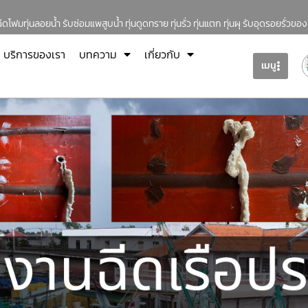
ฉีดโฟมทุ่นลอยน้ำ รับซ่อมแพสูบน้ำ ทุ่นดูดทราย ทุ่นรั่ว ทุ่นแตก ทุ่นผุ รับอุดรอยรั่วของท
บริการของเรา
บทความ
เกี่ยวกับ
เมนู