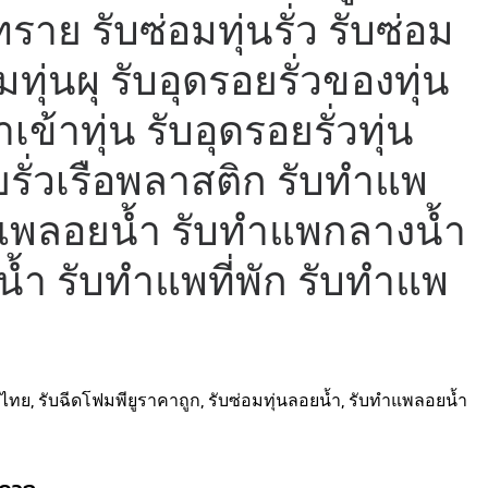
ทราย รับซ่อมทุ่นรั่ว รับซ่อม
มทุ่นผุ รับอุดรอยรั่วของทุ่น
ำเข้าทุ่น รับอุดรอยรั่วทุ่น
อยรั่วเรือพลาสติก รับทำแพ
แพลอยน้ำ รับทำแพกลางน้ำ
้ำ รับทำแพที่พัก รับทำแพ
่วไทย
,
รับฉีดโฟมพียูราคาถูก
,
รับซ่อมทุ่นลอยน้ำ
,
รับทำแพลอยน้ำ