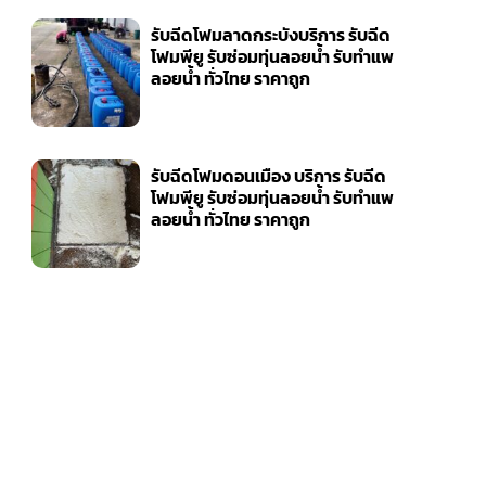
รับฉีดโฟมลาดกระบังบริการ รับฉีด
โฟมพียู รับซ่อมทุ่นลอยน้ำ รับทำแพ
ลอยน้ำ ทั่วไทย ราคาถูก
รับฉีดโฟมดอนเมือง บริการ รับฉีด
โฟมพียู รับซ่อมทุ่นลอยน้ำ รับทำแพ
ลอยน้ำ ทั่วไทย ราคาถูก