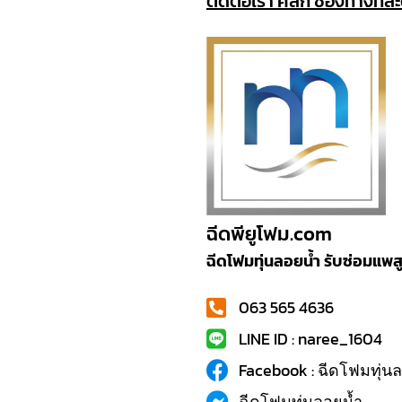
ติดต่อเรา คลิก ช่องทางที่ส
ฉีดพียูโฟม.com
ฉีดโฟมทุ่นลอยน้ำ รับซ่อมแพสูบน
063 565 4636
LINE ID : naree_1604
Facebook : ฉีดโฟมทุ่น
ฉีดโฟมทุ่นลอยน้ำ