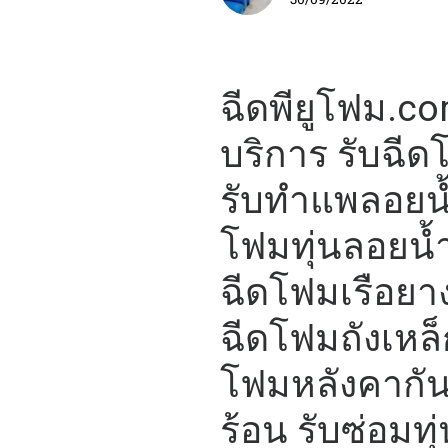
ฉีดพียูโฟม.co
บริการ รับฉีดโ
รับทำแพลอยน้ำ
โฟมทุ่นลอยน้ำ
ฉีดโฟมเรือยาง
ฉีดโฟมถังเหล็
โฟมหลังคากัน
ร้อน​ รับซ่อมท