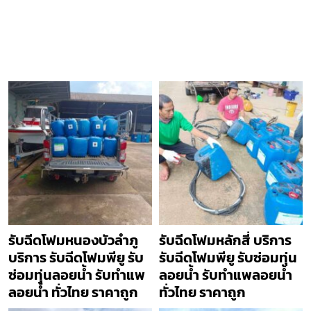
รับฉีดโฟมหนองบัวลำภู
รับฉีดโฟมหลักสี่ บริการ
บริการ รับฉีดโฟมพียู รับ
รับฉีดโฟมพียู รับซ่อมทุ่น
ซ่อมทุ่นลอยน้ำ รับทำแพ
ลอยน้ำ รับทำแพลอยน้ำ
ลอยน้ำ ทั่วไทย ราคาถูก
ทั่วไทย ราคาถูก