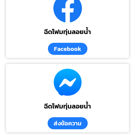
ฉีดโฟมทุ่นลอยน้ำ
Facebook
ฉีดโฟมทุ่นลอยน้ำ
ส่งข้อความ