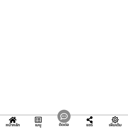
ติดต่อ
หน้าหลัก
เมนู
แชร์
เพิ่มเติม