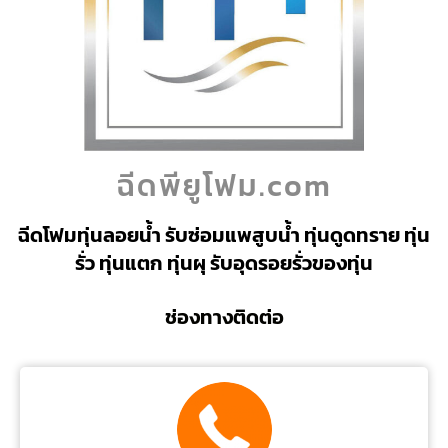
ฉีดพียูโฟม.com
ฉีดโฟมทุ่นลอยน้ำ รับซ่อมแพสูบน้ำ ทุ่นดูดทราย ทุ่น
รั่ว ทุ่นแตก ทุ่นผุ รับอุดรอยรั่วของทุ่น
ช่องทางติดต่อ