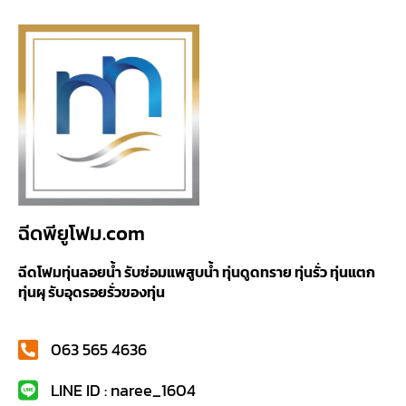
ฉีดพียูโฟม.com
ฉีดโฟมทุ่นลอยน้ำ รับซ่อมแพสูบน้ำ ทุ่นดูดทราย ทุ่นรั่ว ทุ่นแตก
ทุ่นผุ รับอุดรอยรั่วของทุ่น
063 565 4636
LINE ID : naree_1604