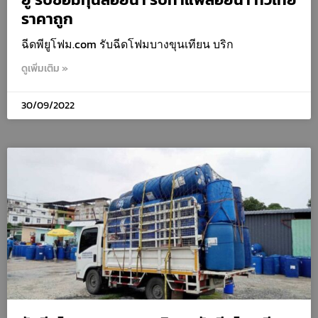
ราคาถูก
ฉีดพียูโฟม.com รับฉีดโฟมบางขุนเทียน บริก
ดูเพิ่มเติม »
30/09/2022