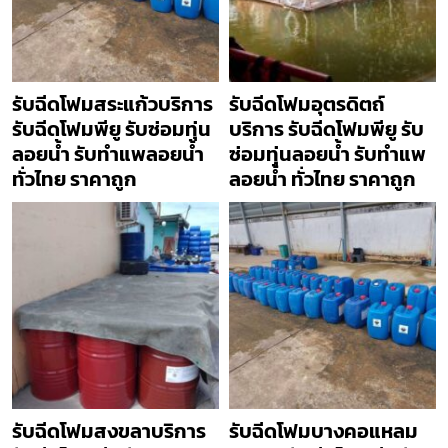
รับฉีดโฟมสระแก้วบริการ
รับฉีดโฟมอุตรดิตถ์
รับฉีดโฟมพียู รับซ่อมทุ่น
บริการ รับฉีดโฟมพียู รับ
ลอยน้ำ รับทำแพลอยน้ำ
ซ่อมทุ่นลอยน้ำ รับทำแพ
ทั่วไทย ราคาถูก
ลอยน้ำ ทั่วไทย ราคาถูก
รับฉีดโฟมสงขลาบริการ
รับฉีดโฟมบางคอแหลม