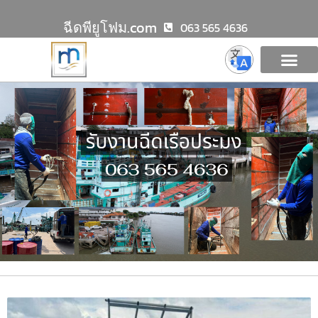
ฉีดพียูโฟม.com
063 565 4636