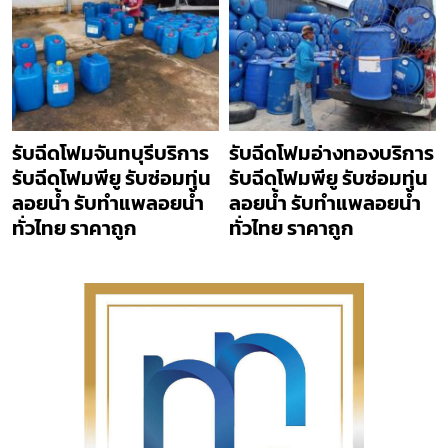
รับฉีดโฟมจันทบุรีบริการ
รับฉีดโฟมอ่างทองบริการ
รับฉีดโฟมพียู รับซ่อมทุ่น
รับฉีดโฟมพียู รับซ่อมทุ่น
ลอยน้ำ รับทำแพลอยน้ำ
ลอยน้ำ รับทำแพลอยน้ำ
ทั่วไทย ราคาถูก
ทั่วไทย ราคาถูก