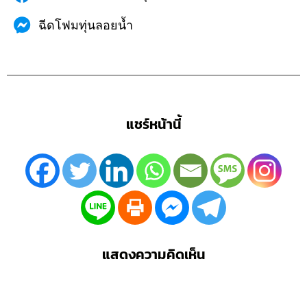
ฉีดโฟมทุ่นลอยน้ำ
แชร์หน้านี้
แสดงความคิดเห็น