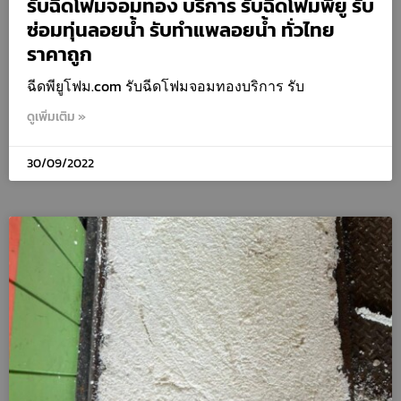
รับฉีดโฟมจอมทอง บริการ รับฉีดโฟมพียู รับ
ซ่อมทุ่นลอยน้ำ รับทำแพลอยน้ำ ทั่วไทย
ราคาถูก
ฉีดพียูโฟม.com รับฉีดโฟมจอมทองบริการ รับ
ดูเพิ่มเติม »
30/09/2022