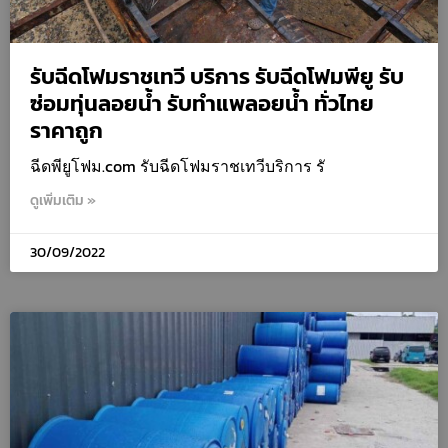
รับฉีดโฟมราชเทวี บริการ รับฉีดโฟมพียู รับ
ซ่อมทุ่นลอยน้ำ รับทำแพลอยน้ำ ทั่วไทย
ราคาถูก
ฉีดพียูโฟม.com รับฉีดโฟมราชเทวีบริการ รั
ดูเพิ่มเติม »
30/09/2022