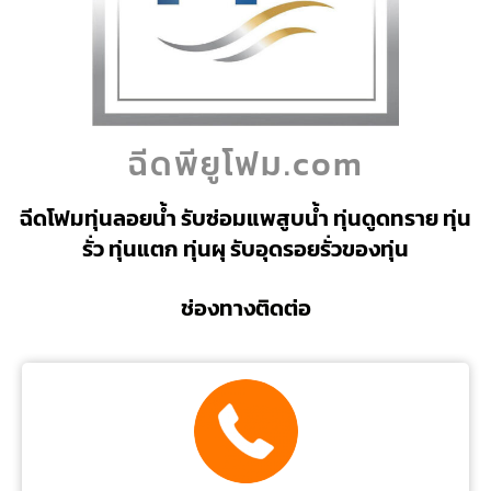
ฉีดพียูโฟม.com
ฉีดโฟมทุ่นลอยน้ำ รับซ่อมแพสูบน้ำ ทุ่นดูดทราย ทุ่น
รั่ว ทุ่นแตก ทุ่นผุ รับอุดรอยรั่วของทุ่น
ช่องทางติดต่อ