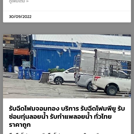
ดูเพิ่มเติม »
30/09/2022
รับฉีดโฟมจอมทอง บริการ รับฉีดโฟมพียู รับ
ซ่อมทุ่นลอยน้ำ รับทำแพลอยน้ำ ทั่วไทย
ราคาถูก