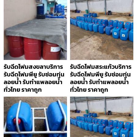
รับฉีดโฟมสงขลาบริการ
รับฉีดโฟมสระแก้วบริการ
รับฉีดโฟมพียู รับซ่อมทุ่น
รับฉีดโฟมพียู รับซ่อมทุ่น
ลอยน้ำ รับทำแพลอยน้ำ
ลอยน้ำ รับทำแพลอยน้ำ
ทั่วไทย ราคาถูก
ทั่วไทย ราคาถูก