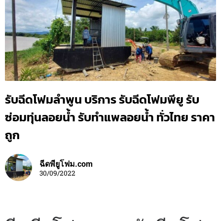
รับฉีดโฟมลำพูน บริการ รับฉีดโฟมพียู รับ
ซ่อมทุ่นลอยน้ำ รับทำแพลอยน้ำ ทั่วไทย ราคา
ถูก
ฉีดพียูโฟม.com
30/09/2022