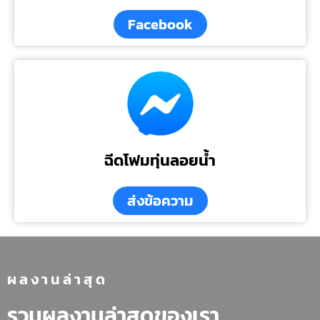
Facebook
ฉีดโฟมทุ่นลอยน้ำ
ส่งข้อความ
ผลงานล่าสุด
รวมผลงานล่าสุดของเรา