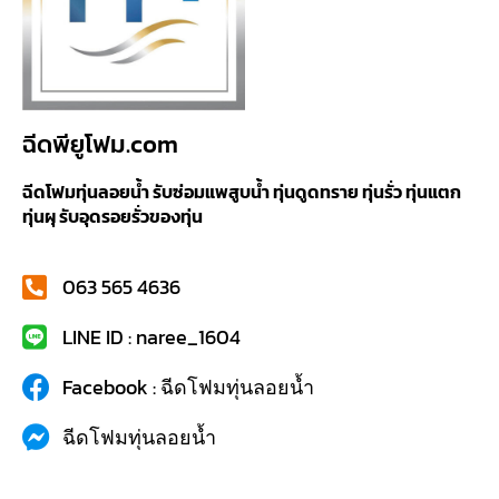
ฉีดพียูโฟม.com
ฉีดโฟมทุ่นลอยน้ำ รับซ่อมแพสูบน้ำ ทุ่นดูดทราย ทุ่นรั่ว ทุ่นแตก
ทุ่นผุ รับอุดรอยรั่วของทุ่น
063 565 4636
LINE ID : naree_1604
Facebook : ฉีดโฟมทุ่นลอยน้ำ
ฉีดโฟมทุ่นลอยน้ำ