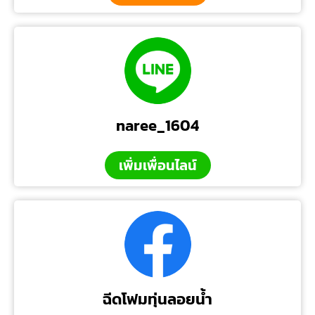
naree_1604
เพิ่มเพื่อนไลน์
ฉีดโฟมทุ่นลอยน้ำ