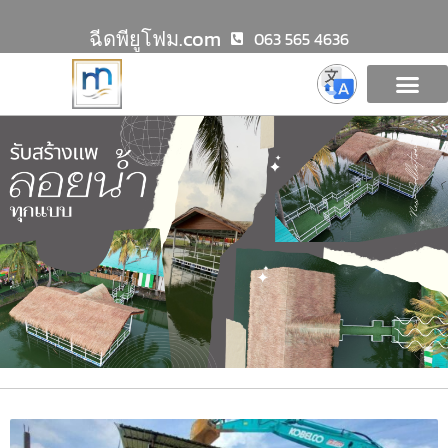
ฉีดพียูโฟม.com
063 565 4636