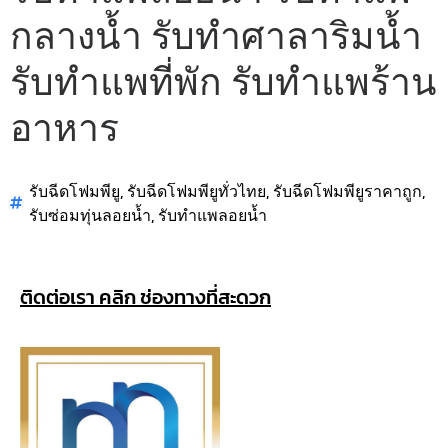
กลางน้ำ รับทำศาลาริมน้ำ
รับทำแพที่พัก รับทำแพร้าน
อาหาร
รับฉีดโฟมพียู
,
รับฉีดโฟมพียูทั่วไทย
,
รับฉีดโฟมพียูราคาถูก
,
รับซ่อมทุ่นลอยน้ำ
,
รับทำแพลอยน้ำ
ติดต่อเรา คลิก ช่องทางที่สะดวก