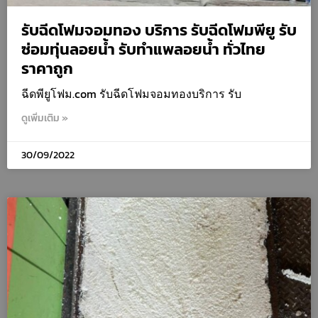
รับฉีดโฟมจอมทอง บริการ รับฉีดโฟมพียู รับ
ซ่อมทุ่นลอยน้ำ รับทำแพลอยน้ำ ทั่วไทย
ราคาถูก
ฉีดพียูโฟม.com รับฉีดโฟมจอมทองบริการ รับ
ดูเพิ่มเติม »
30/09/2022