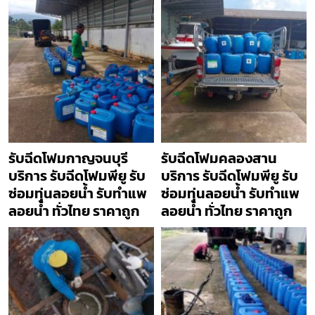
รับฉีดโฟมกาญจนบุรี
รับฉีดโฟมคลองสาน
บริการ รับฉีดโฟมพียู รับ
บริการ รับฉีดโฟมพียู รับ
ซ่อมทุ่นลอยน้ำ รับทำแพ
ซ่อมทุ่นลอยน้ำ รับทำแพ
ลอยน้ำ ทั่วไทย ราคาถูก
ลอยน้ำ ทั่วไทย ราคาถูก