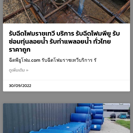
รับฉีดโฟมราชเทวี บริการ รับฉีดโฟมพียู รับ
ซ่อมทุ่นลอยน้ำ รับทำแพลอยน้ำ ทั่วไทย
ราคาถูก
ฉีดพียูโฟม.com รับฉีดโฟมราชเทวีบริการ รั
ดูเพิ่มเติม »
30/09/2022