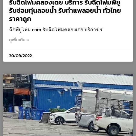
รับฉีดโฟมคลองเตย บริการ รับฉีดโฟมพียู
รับซ่อมทุ่นลอยน้ำ รับทำแพลอยน้ำ ทั่วไทย
ราคาถูก
ฉีดพียูโฟม.com รับฉีดโฟมคลองเตย บริการ ร
ดูเพิ่มเติม »
30/09/2022