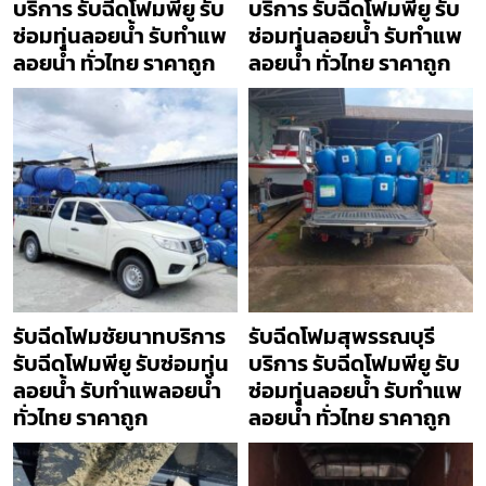
บริการ รับฉีดโฟมพียู รับ
บริการ รับฉีดโฟมพียู รับ
ซ่อมทุ่นลอยน้ำ รับทำแพ
ซ่อมทุ่นลอยน้ำ รับทำแพ
ลอยน้ำ ทั่วไทย ราคาถูก
ลอยน้ำ ทั่วไทย ราคาถูก
รับฉีดโฟมชัยนาทบริการ
รับฉีดโฟมสุพรรณบุรี
รับฉีดโฟมพียู รับซ่อมทุ่น
บริการ รับฉีดโฟมพียู รับ
ลอยน้ำ รับทำแพลอยน้ำ
ซ่อมทุ่นลอยน้ำ รับทำแพ
ทั่วไทย ราคาถูก
ลอยน้ำ ทั่วไทย ราคาถูก