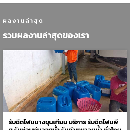
ผลงานล่าสุด
รวมผลงานล่าสุดของเรา
รับฉีดโฟมบางขุนเทียน บริการ รับฉีดโฟมพี
ยู รับซ่อมทุ่นลอยน้ำ รับทำแพลอยน้ำ ทั่วไทย