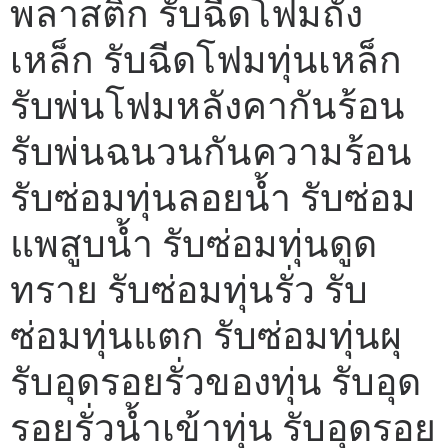
พลาสติก รับฉีดโฟมถัง
เหล็ก รับฉีดโฟมทุ่นเหล็ก
รับพ่นโฟมหลังคากันร้อน
รับพ่นฉนวนกันความร้อน​
รับซ่อมทุ่นลอยน้ำ รับซ่อม
แพสูบน้ำ รับซ่อมทุ่นดูด
ทราย รับซ่อมทุ่นรั่ว รับ
ซ่อมทุ่นแตก รับซ่อมทุ่นผุ
รับอุดรอยรั่วของทุ่น รับอุด
รอยรั่วน้ำเข้าทุ่น รับอุดรอย