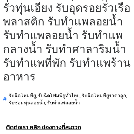
รั่วทุ่นเอียง รับอุดรอยรั่วเรือ
พลาสติก รับทำแพลอยน้ำ
รับทำแพลอยน้ำ รับทำแพ
กลางน้ำ รับทำศาลาริมน้ำ
รับทำแพที่พัก รับทำแพร้าน
อาหาร
รับฉีดโฟมพียู
,
รับฉีดโฟมพียูทั่วไทย
,
รับฉีดโฟมพียูราคาถูก
,
รับซ่อมทุ่นลอยน้ำ
,
รับทำแพลอยน้ำ
ติดต่อเรา คลิก ช่องทางที่สะดวก