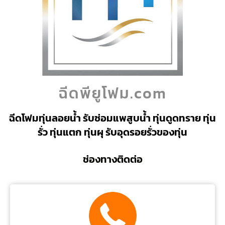
ฉีดพียูโฟม.com
ฉีดโฟมทุ่นลอยน้ำ รับซ่อมแพสูบน้ำ ทุ่นดูดทราย ทุ่น
รั่ว ทุ่นแตก ทุ่นผุ รับอุดรอยรั่วของทุ่น
ช่องทางติดต่อ