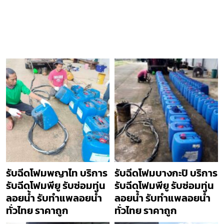
รับฉีดโฟมพญาไท บริการ
รับฉีดโฟมบางกะปิ บริการ
รับฉีดโฟมพียู รับซ่อมทุ่น
รับฉีดโฟมพียู รับซ่อมทุ่น
ลอยน้ำ รับทำแพลอยน้ำ
ลอยน้ำ รับทำแพลอยน้ำ
ทั่วไทย ราคาถูก
ทั่วไทย ราคาถูก