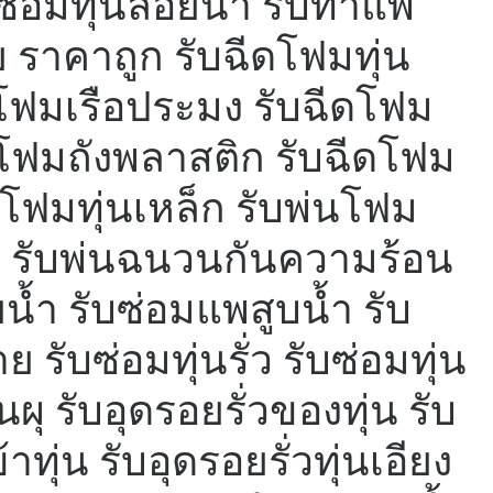
บซ่อมทุ่นลอยน้ำ รับทำแพ
ย ราคาถูก รับฉีดโฟมทุ่น
ดโฟมเรือประมง รับฉีดโฟม
ดโฟมถังพลาสติก รับฉีดโฟม
ีดโฟมทุ่นเหล็ก รับพ่นโฟม
น รับพ่นฉนวนกันความร้อน​
น้ำ รับซ่อมแพสูบน้ำ รับ
 รับซ่อมทุ่นรั่ว รับซ่อมทุ่น
นผุ รับอุดรอยรั่วของทุ่น รับ
้าทุ่น รับอุดรอยรั่วทุ่นเอียง