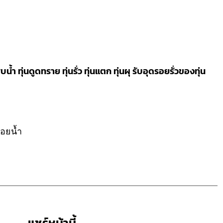
้ำ ทุ่นดูดทราย ทุ่นรั่ว ทุ่นแตก ทุ่นผุ รับอุดรอยรั่วของทุ่น
ลอยน้ำ
แชร์หน้านี้