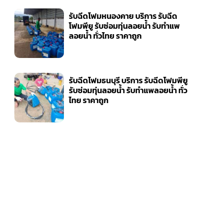
รับฉีดโฟมหนองคาย บริการ รับฉีด
โฟมพียู รับซ่อมทุ่นลอยน้ำ รับทำแพ
ลอยน้ำ ทั่วไทย ราคาถูก
รับฉีดโฟมธนบุรี บริการ รับฉีดโฟมพียู
รับซ่อมทุ่นลอยน้ำ รับทำแพลอยน้ำ ทั่ว
ไทย ราคาถูก