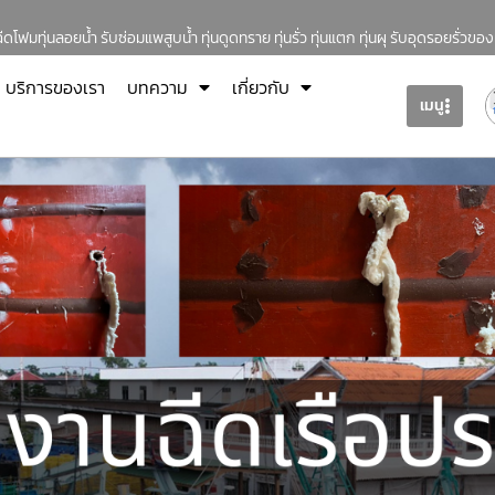
ฉีดโฟมทุ่นลอยน้ำ รับซ่อมแพสูบน้ำ ทุ่นดูดทราย ทุ่นรั่ว ทุ่นแตก ทุ่นผุ รับอุดรอยรั่วของท
บริการของเรา
บทความ
เกี่ยวกับ
เมนู