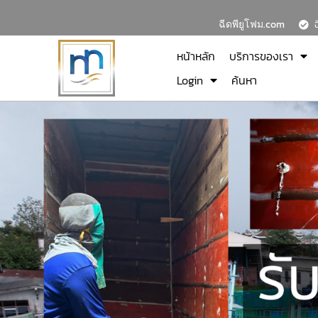
ฉีดพียูโฟม.com
หน้าหลัก
บริการของเรา
Login
ค้นหา