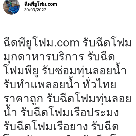
ฉีดพียูโฟม.com
30/09/2022
ฉีดพียูโฟม.com รับฉีดโฟม
มุกดาหารบริการ รับฉีด
โฟมพียู รับซ่อมทุ่นลอยน้ำ
รับทำแพลอยน้ำ ทั่วไทย
ราคาถูก รับฉีดโฟมทุ่นลอย
น้ำ รับฉีดโฟมเรือประมง
รับฉีดโฟมเรือยาง รับฉีด