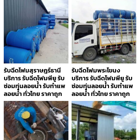
รับฉีดโฟมสุราษฎร์ธานี
รับฉีดโฟมพระโขนง
บริการ รับฉีดโฟมพียู รับ
บริการ รับฉีดโฟมพียู รับ
ซ่อมทุ่นลอยน้ำ รับทำแพ
ซ่อมทุ่นลอยน้ำ รับทำแพ
ลอยน้ำ ทั่วไทย ราคาถูก
ลอยน้ำ ทั่วไทย ราคาถูก