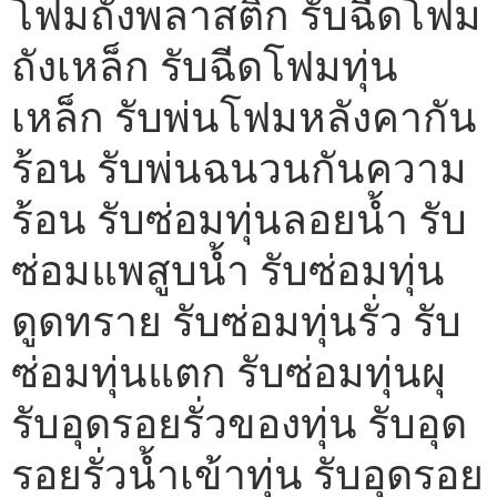
โฟมถังพลาสติก รับฉีดโฟม
ถังเหล็ก รับฉีดโฟมทุ่น
เหล็ก รับพ่นโฟมหลังคากัน
ร้อน รับพ่นฉนวนกันความ
ร้อน​ รับซ่อมทุ่นลอยน้ำ รับ
ซ่อมแพสูบน้ำ รับซ่อมทุ่น
ดูดทราย รับซ่อมทุ่นรั่ว รับ
ซ่อมทุ่นแตก รับซ่อมทุ่นผุ
รับอุดรอยรั่วของทุ่น รับอุด
รอยรั่วน้ำเข้าทุ่น รับอุดรอย