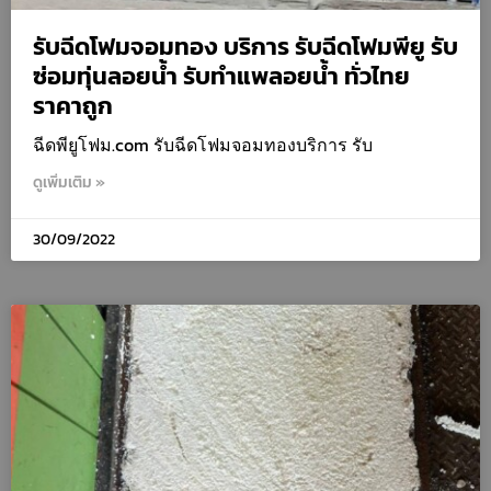
รับฉีดโฟมจอมทอง บริการ รับฉีดโฟมพียู รับ
ซ่อมทุ่นลอยน้ำ รับทำแพลอยน้ำ ทั่วไทย
ราคาถูก
ฉีดพียูโฟม.com รับฉีดโฟมจอมทองบริการ รับ
ดูเพิ่มเติม »
30/09/2022