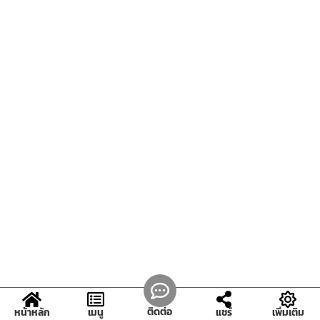
ติดต่อ
หน้าหลัก
เมนู
แชร์
เพิ่มเติม