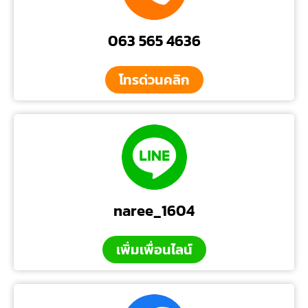
063 565 4636
โทรด่วนคลิก
naree_1604
เพิ่มเพื่อนไลน์