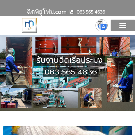
ฉีดพียูโฟม.com
063 565 4636