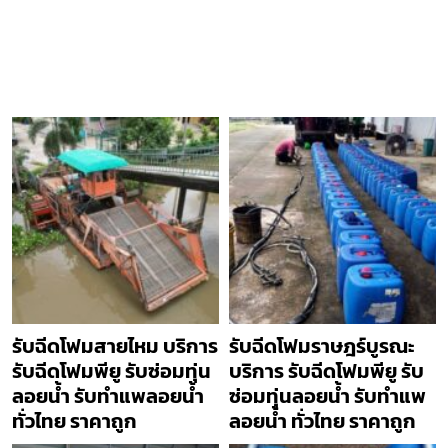
รับฉีดโฟมสายไหม บริการ
รับฉีดโฟมราษฎร์บูรณะ
รับฉีดโฟมพียู รับซ่อมทุ่น
บริการ รับฉีดโฟมพียู รับ
ลอยน้ำ รับทำแพลอยน้ำ
ซ่อมทุ่นลอยน้ำ รับทำแพ
ทั่วไทย ราคาถูก
ลอยน้ำ ทั่วไทย ราคาถูก