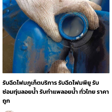
รับฉีดโฟมภูเก็ตบริการ รับฉีดโฟมพียู รับ
ซ่อมทุ่นลอยน้ำ รับทำแพลอยน้ำ ทั่วไทย ราคา
ถูก