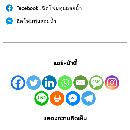
Facebook : ฉีดโฟมทุ่นลอยน้ำ
ฉีดโฟมทุ่นลอยน้ำ
แชร์หน้านี้
แสดงความคิดเห็น