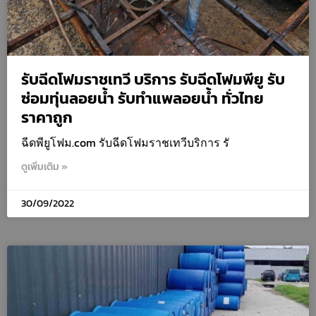
รับฉีดโฟมราชเทวี บริการ รับฉีดโฟมพียู รับ
ซ่อมทุ่นลอยน้ำ รับทำแพลอยน้ำ ทั่วไทย
ราคาถูก
ฉีดพียูโฟม.com รับฉีดโฟมราชเทวีบริการ รั
ดูเพิ่มเติม »
30/09/2022