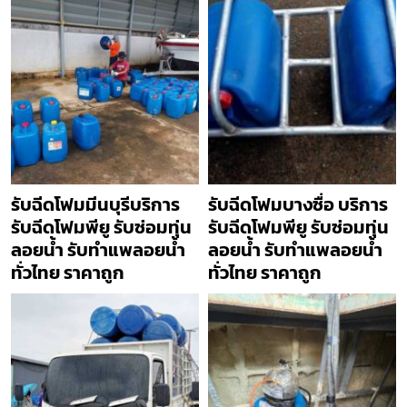
รับฉีดโฟมมีนบุรีบริการ
รับฉีดโฟมบางซื่อ บริการ
รับฉีดโฟมพียู รับซ่อมทุ่น
รับฉีดโฟมพียู รับซ่อมทุ่น
ลอยน้ำ รับทำแพลอยน้ำ
ลอยน้ำ รับทำแพลอยน้ำ
ทั่วไทย ราคาถูก
ทั่วไทย ราคาถูก