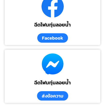
ฉีดโฟมทุ่นลอยน้ำ
Facebook
ฉีดโฟมทุ่นลอยน้ำ
ส่งข้อความ