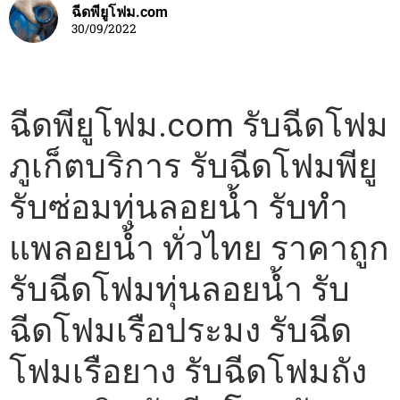
ฉีดพียูโฟม.com
30/09/2022
ฉีดพียูโฟม.com รับฉีดโฟม
ภูเก็ตบริการ รับฉีดโฟมพียู
รับซ่อมทุ่นลอยน้ำ รับทำ
แพลอยน้ำ ทั่วไทย ราคาถูก
รับฉีดโฟมทุ่นลอยน้ำ รับ
ฉีดโฟมเรือประมง รับฉีด
โฟมเรือยาง รับฉีดโฟมถัง