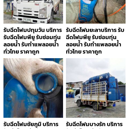
รับฉีดโฟมปทุมวัน บริการ
รับฉีดโฟมยะลาบริการ รับ
รับฉีดโฟมพียู รับซ่อมทุ่น
ฉีดโฟมพียู รับซ่อมทุ่น
ลอยน้ำ รับทำแพลอยน้ำ
ลอยน้ำ รับทำแพลอยน้ำ
ทั่วไทย ราคาถูก
ทั่วไทย ราคาถูก
รับฉีดโฟมชัยภูมิ บริการ
รับฉีดโฟมบางรัก บริการ