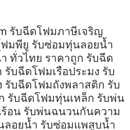
om รับฉีดโฟมภาษีเจริญ
ฟมพียู รับซ่อมทุ่นลอยน้ำ
 ทั่วไทย ราคาถูก รับฉีด
 รับฉีดโฟมเรือประมง รับ
 รับฉีดโฟมถังพลาสติก รับ
ก รับฉีดโฟมทุ่นเหล็ก รับพ่น
ร้อน รับพ่นฉนวนกันความ
ุ่นลอยน้ำ รับซ่อมแพสูบน้ำ