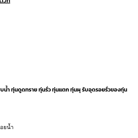
ะดวก
้ำ ทุ่นดูดทราย ทุ่นรั่ว ทุ่นแตก ทุ่นผุ รับอุดรอยรั่วของทุ่น
ลอยน้ำ