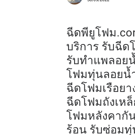
ฉีดพียูโฟม.c
บริการ รับฉีดโ
รับทำแพลอยน้ำ
โฟมทุ่นลอยน้ำ
ฉีดโฟมเรือยาง
ฉีดโฟมถังเหล็
โฟมหลังคากัน
ร้อน​ รับซ่อมท