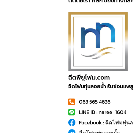
ติดต่อเรา คลิก ช่องทางที่ส
ฉีดพียูโฟม.com
ฉีดโฟมทุ่นลอยน้ำ รับซ่อมแพสูบน
063 565 4636
LINE ID : naree_1604
Facebook : ฉีดโฟมทุ่น
ฉีดโฟมทุ่นลอยน้ำ