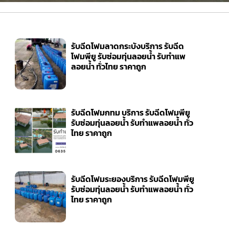
รับฉีดโฟมลาดกระบังบริการ รับฉีด
โฟมพียู รับซ่อมทุ่นลอยน้ำ รับทำแพ
ลอยน้ำ ทั่วไทย ราคาถูก
รับฉีดโฟมกทม บริการ รับฉีดโฟมพียู
รับซ่อมทุ่นลอยน้ำ รับทำแพลอยน้ำ ทั่ว
ไทย ราคาถูก
รับฉีดโฟมระยองบริการ รับฉีดโฟมพียู
รับซ่อมทุ่นลอยน้ำ รับทำแพลอยน้ำ ทั่ว
ไทย ราคาถูก