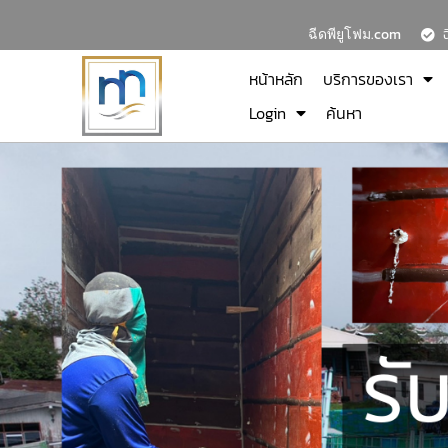
ฉีดพียูโฟม.com
หน้าหลัก
บริการของเรา
Login
ค้นหา