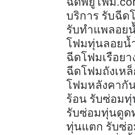
ฉีดพียูโฟม.c
บริการ รับฉีดโ
รับทำแพลอยน้ำ
โฟมทุ่นลอยน้ำ
ฉีดโฟมเรือยาง
ฉีดโฟมถังเหล็
โฟมหลังคากัน
ร้อน​ รับซ่อมท
รับซ่อมทุ่นดูด
ทุ่นแตก รับซ่อ