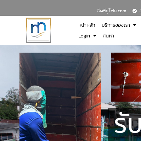
ฉีดพียูโฟม.com
หน้าหลัก
บริการของเรา
Login
ค้นหา