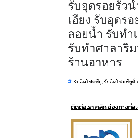
รับอุดรอยรั่วน้
เอียง รับอุดร
ลอยน้ำ รับทำ
รับทำศาลาริมน
ร้านอาหาร
รับฉีดโฟมพียู
,
รับฉีดโฟมพียูทั
ติดต่อเรา คลิก ช่องทางที่ส