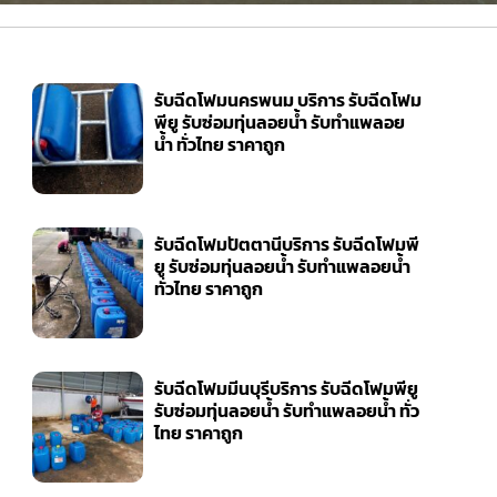
รับฉีดโฟมนครพนม บริการ รับฉีดโฟม
พียู รับซ่อมทุ่นลอยน้ำ รับทำแพลอย
น้ำ ทั่วไทย ราคาถูก
รับฉีดโฟมปัตตานีบริการ รับฉีดโฟมพี
ยู รับซ่อมทุ่นลอยน้ำ รับทำแพลอยน้ำ
ทั่วไทย ราคาถูก
รับฉีดโฟมมีนบุรีบริการ รับฉีดโฟมพียู
รับซ่อมทุ่นลอยน้ำ รับทำแพลอยน้ำ ทั่ว
ไทย ราคาถูก