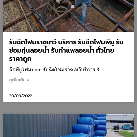
รับฉีดโฟมราชเทวี บริการ รับฉีดโฟมพียู รับ
ซ่อมทุ่นลอยน้ำ รับทำแพลอยน้ำ ทั่วไทย
ราคาถูก
ฉีดพียูโฟม.com รับฉีดโฟมราชเทวีบริการ รั
ดูเพิ่มเติม »
30/09/2022