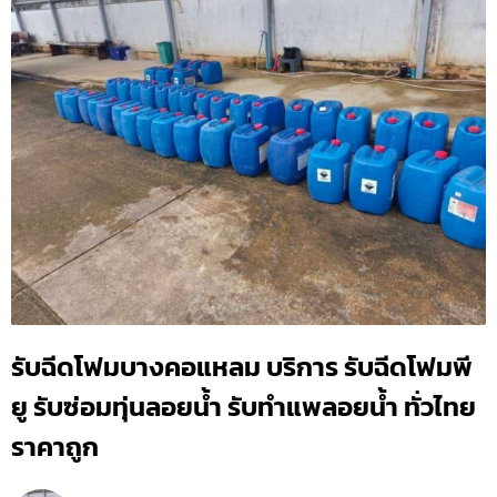
รับฉีดโฟมบางคอแหลม บริการ รับฉีดโฟมพี
ยู รับซ่อมทุ่นลอยน้ำ รับทำแพลอยน้ำ ทั่วไทย
ราคาถูก