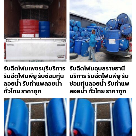
รับฉีดโฟมเพชรบุรีบริการ
รับฉีดโฟมอุบลราชธานี
รับฉีดโฟมพียู รับซ่อมทุ่น
บริการ รับฉีดโฟมพียู รับ
ลอยน้ำ รับทำแพลอยน้ำ
ซ่อมทุ่นลอยน้ำ รับทำแพ
ทั่วไทย ราคาถูก
ลอยน้ำ ทั่วไทย ราคาถูก