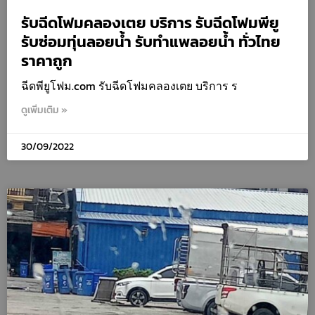
รับฉีดโฟมคลองเตย บริการ รับฉีดโฟมพียู
รับซ่อมทุ่นลอยน้ำ รับทำแพลอยน้ำ ทั่วไทย
ราคาถูก
ฉีดพียูโฟม.com รับฉีดโฟมคลองเตย บริการ ร
ดูเพิ่มเติม »
30/09/2022