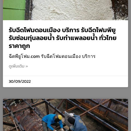
รับฉีดโฟมดอนเมือง บริการ รับฉีดโฟมพียู
รับซ่อมทุ่นลอยน้ำ รับทำแพลอยน้ำ ทั่วไทย
ราคาถูก
ฉีดพียูโฟม.com รับฉีดโฟมดอนเมือง บริการ
ดูเพิ่มเติม »
30/09/2022