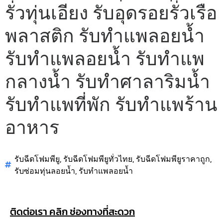
รั่วทุ่นเอียง รับอุดรอยรั่วเรือ
พลาสติก รับทำแพลอยน้ำ
รับทำแพลอยน้ำ รับทำแพ
กลางน้ำ รับทำศาลาริมน้ำ
รับทำแพที่พัก รับทำแพร้าน
อาหาร
รับฉีดโฟมพียู
,
รับฉีดโฟมพียูทั่วไทย
,
รับฉีดโฟมพียูราคาถูก
,
รับซ่อมทุ่นลอยน้ำ
,
รับทำแพลอยน้ำ
ติดต่อเรา คลิก ช่องทางที่สะดวก