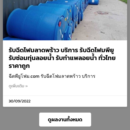
รับฉีดโฟมลาดพร้าว บริการ รับฉีดโฟมพียู
รับซ่อมทุ่นลอยน้ำ รับทำแพลอยน้ำ ทั่วไทย
ราคาถูก
ฉีดพียูโฟม.com รับฉีดโฟมลาดพร้าว บริการ
ดูเพิ่มเติม »
30/09/2022
ดูผลงานทั้งหมด