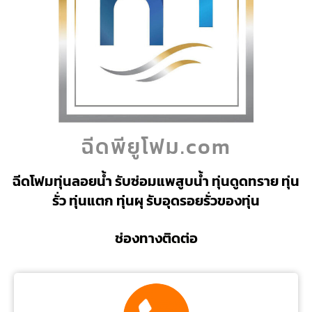
ฉีดพียูโฟม.com
ฉีดโฟมทุ่นลอยน้ำ รับซ่อมแพสูบน้ำ ทุ่นดูดทราย ทุ่น
รั่ว ทุ่นแตก ทุ่นผุ รับอุดรอยรั่วของทุ่น
ช่องทางติดต่อ