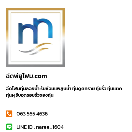
ฉีดพียูโฟม.com
ฉีดโฟมทุ่นลอยน้ำ รับซ่อมแพสูบน้ำ ทุ่นดูดทราย ทุ่นรั่ว ทุ่นแตก
ทุ่นผุ รับอุดรอยรั่วของทุ่น
063 565 4636
LINE ID : naree_1604