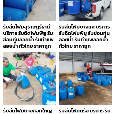
รับฉีดโฟมสุราษฎร์ธานี
รับฉีดโฟมบางแค บริการ
บริการ รับฉีดโฟมพียู รับ
รับฉีดโฟมพียู รับซ่อมทุ่น
ซ่อมทุ่นลอยน้ำ รับทำแพ
ลอยน้ำ รับทำแพลอยน้ำ
ลอยน้ำ ทั่วไทย ราคาถูก
ทั่วไทย ราคาถูก
รับฉีดโฟมบางกอกใหญ่
รับฉีดโฟมตรัง บริการ รับ