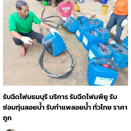
รับฉีดโฟมธนบุรี บริการ รับฉีดโฟมพียู รับ
ซ่อมทุ่นลอยน้ำ รับทำแพลอยน้ำ ทั่วไทย ราคา
ถูก