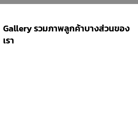
Gallery รวมภาพลูกค้าบางส่วนของ
เรา