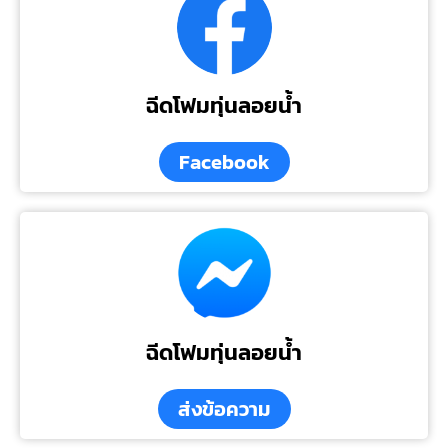
ฉีดโฟมทุ่นลอยน้ำ
Facebook
ฉีดโฟมทุ่นลอยน้ำ
ส่งข้อความ