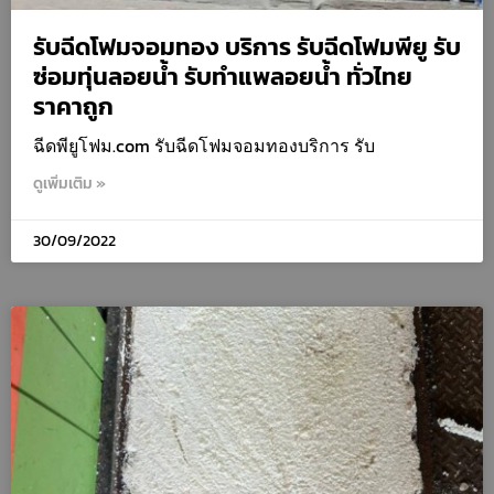
รับฉีดโฟมจอมทอง บริการ รับฉีดโฟมพียู รับ
ซ่อมทุ่นลอยน้ำ รับทำแพลอยน้ำ ทั่วไทย
ราคาถูก
ฉีดพียูโฟม.com รับฉีดโฟมจอมทองบริการ รับ
ดูเพิ่มเติม »
30/09/2022