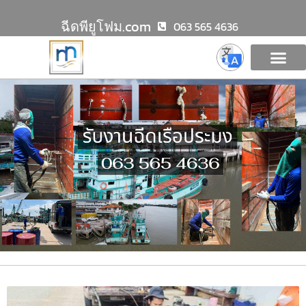
ฉีดพียูโฟม.com
063 565 4636