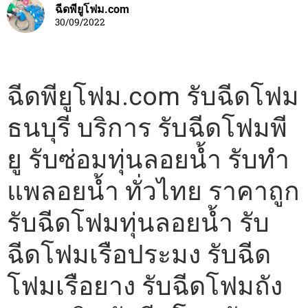
ฉีดพียูโฟม.com
30/09/2022
ฉีดพียูโฟม.com รับฉีดโฟม
ธนบุรี บริการ รับฉีดโฟมพี
ยู รับซ่อมทุ่นลอยน้ำ รับทำ
แพลอยน้ำ ทั่วไทย ราคาถูก
รับฉีดโฟมทุ่นลอยน้ำ รับ
ฉีดโฟมเรือประมง รับฉีด
โฟมเรือยาง รับฉีดโฟมถัง