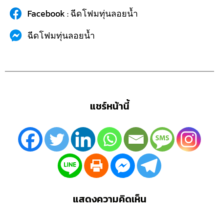
Facebook : ฉีดโฟมทุ่นลอยน้ำ
ฉีดโฟมทุ่นลอยน้ำ
แชร์หน้านี้
แสดงความคิดเห็น