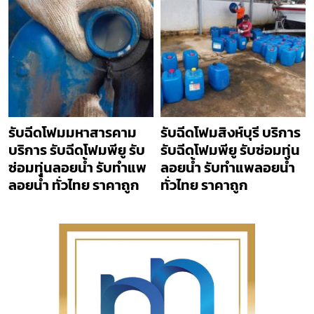
รับฉีดโฟมมหาสารคาม
รับฉีดโฟมสิงห์บุรี บริการ
บริการ รับฉีดโฟมพียู รับ
รับฉีดโฟมพียู รับซ่อมทุ่น
ซ่อมทุ่นลอยน้ำ รับทำแพ
ลอยน้ำ รับทำแพลอยน้ำ
ลอยน้ำ ทั่วไทย ราคาถูก
ทั่วไทย ราคาถูก