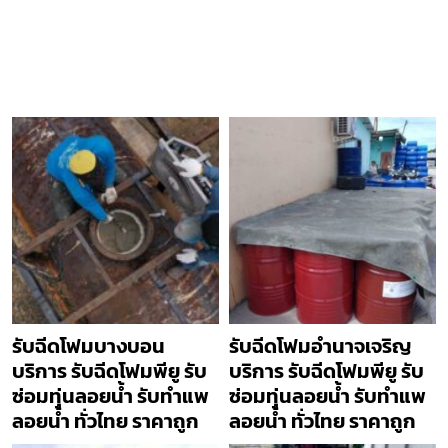
รับฉีดโฟมบางบอน
รับฉีดโฟมอำนาจเจริญ
บริการ รับฉีดโฟมพียู รับ
บริการ รับฉีดโฟมพียู รับ
ซ่อมทุ่นลอยน้ำ รับทำแพ
ซ่อมทุ่นลอยน้ำ รับทำแพ
ลอยน้ำ ทั่วไทย ราคาถูก
ลอยน้ำ ทั่วไทย ราคาถูก