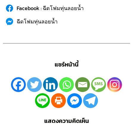
Facebook : ฉีดโฟมทุ่นลอยน้ำ
ฉีดโฟมทุ่นลอยน้ำ
แชร์หน้านี้
แสดงความคิดเห็น