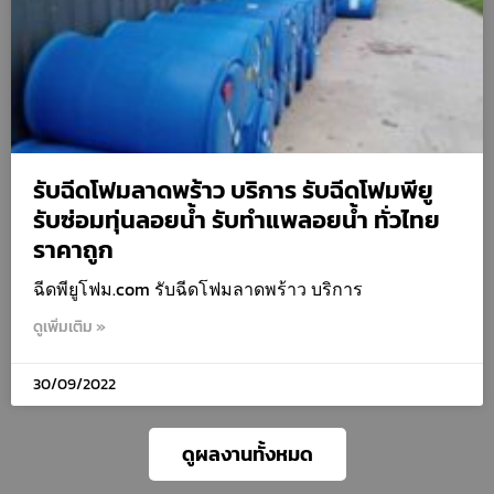
รับฉีดโฟมลาดพร้าว บริการ รับฉีดโฟมพียู
รับซ่อมทุ่นลอยน้ำ รับทำแพลอยน้ำ ทั่วไทย
ราคาถูก
ฉีดพียูโฟม.com รับฉีดโฟมลาดพร้าว บริการ
ดูเพิ่มเติม »
30/09/2022
ดูผลงานทั้งหมด