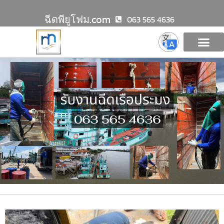
ฉีดพียูโฟม.com
063 565 4636