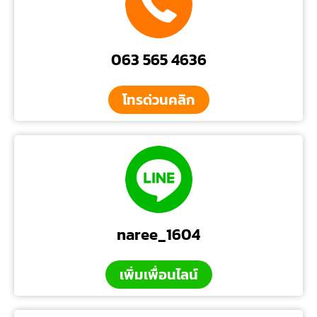
063 565 4636
โทรด่วนคลิก
naree_1604
เพิ่มเพื่อนไลน์