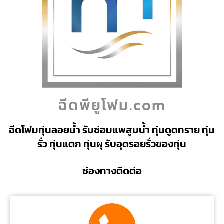
ฉีดพียูโฟม.com
ฉีดโฟมทุ่นลอยน้ำ รับซ่อมแพสูบน้ำ ทุ่นดูดทราย ทุ่น
รั่ว ทุ่นแตก ทุ่นผุ รับอุดรอยรั่วของทุ่น
ช่องทางติดต่อ