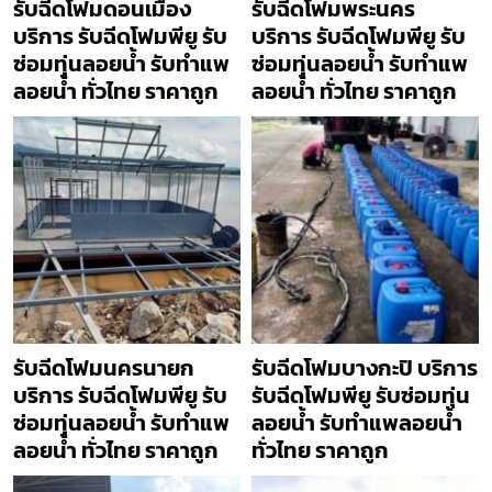
รับฉีดโฟมดอนเมือง
รับฉีดโฟมพระนคร
บริการ รับฉีดโฟมพียู รับ
บริการ รับฉีดโฟมพียู รับ
ซ่อมทุ่นลอยน้ำ รับทำแพ
ซ่อมทุ่นลอยน้ำ รับทำแพ
ลอยน้ำ ทั่วไทย ราคาถูก
ลอยน้ำ ทั่วไทย ราคาถูก
รับฉีดโฟมนครนายก
รับฉีดโฟมบางกะปิ บริการ
บริการ รับฉีดโฟมพียู รับ
รับฉีดโฟมพียู รับซ่อมทุ่น
ซ่อมทุ่นลอยน้ำ รับทำแพ
ลอยน้ำ รับทำแพลอยน้ำ
ลอยน้ำ ทั่วไทย ราคาถูก
ทั่วไทย ราคาถูก