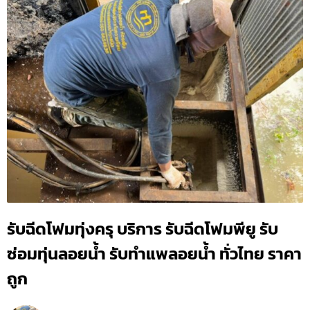
รับฉีดโฟมทุ่งครุ บริการ รับฉีดโฟมพียู รับ
ซ่อมทุ่นลอยน้ำ รับทำแพลอยน้ำ ทั่วไทย ราคา
ถูก