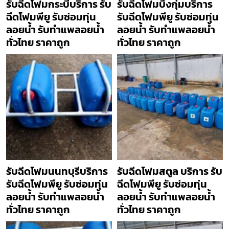
รับฉีดโฟมกระบี่บริการ รับ
รับฉีดโฟมบึงกุ่มบริการ
ฉีดโฟมพียู รับซ่อมทุ่น
รับฉีดโฟมพียู รับซ่อมทุ่น
ลอยน้ำ รับทำแพลอยน้ำ
ลอยน้ำ รับทำแพลอยน้ำ
ทั่วไทย ราคาถูก
ทั่วไทย ราคาถูก
รับฉีดโฟมนนทบุรีบริการ
รับฉีดโฟมสตูล บริการ รับ
รับฉีดโฟมพียู รับซ่อมทุ่น
ฉีดโฟมพียู รับซ่อมทุ่น
ลอยน้ำ รับทำแพลอยน้ำ
ลอยน้ำ รับทำแพลอยน้ำ
ทั่วไทย ราคาถูก
ทั่วไทย ราคาถูก