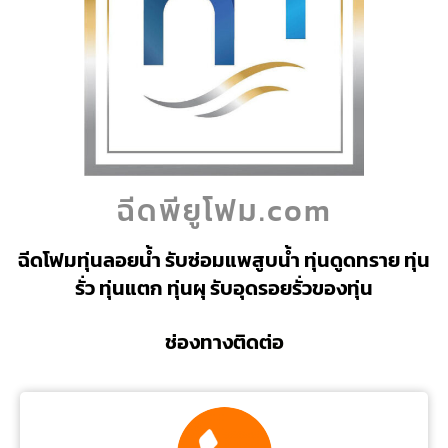
ฉีดพียูโฟม.com
ฉีดโฟมทุ่นลอยน้ำ รับซ่อมแพสูบน้ำ ทุ่นดูดทราย ทุ่น
รั่ว ทุ่นแตก ทุ่นผุ รับอุดรอยรั่วของทุ่น
ช่องทางติดต่อ