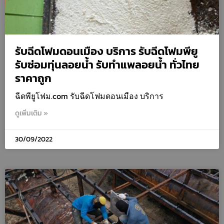
รับฉีดโฟมดอนเมือง บริการ รับฉีดโฟมพียู
รับซ่อมทุ่นลอยน้ำ รับทำแพลอยน้ำ ทั่วไทย
ราคาถูก
ฉีดพียูโฟม.com รับฉีดโฟมดอนเมือง บริการ
ดูเพิ่มเติม »
30/09/2022