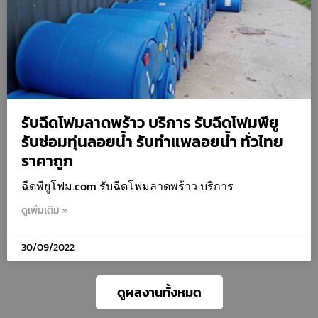
รับฉีดโฟมลาดพร้าว บริการ รับฉีดโฟมพียู
รับซ่อมทุ่นลอยน้ำ รับทำแพลอยน้ำ ทั่วไทย
ราคาถูก
ฉีดพียูโฟม.com รับฉีดโฟมลาดพร้าว บริการ
ดูเพิ่มเติม »
30/09/2022
ดูผลงานทั้งหมด