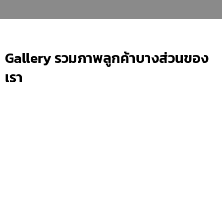
Gallery รวมภาพลูกค้าบางส่วนของ
เรา