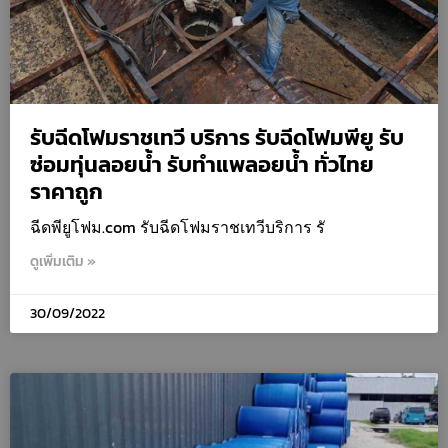
รับฉีดโฟมราชเทวี บริการ รับฉีดโฟมพียู รับ
ซ่อมทุ่นลอยน้ำ รับทำแพลอยน้ำ ทั่วไทย
ราคาถูก
ฉีดพียูโฟม.com รับฉีดโฟมราชเทวีบริการ รั
ดูเพิ่มเติม »
30/09/2022