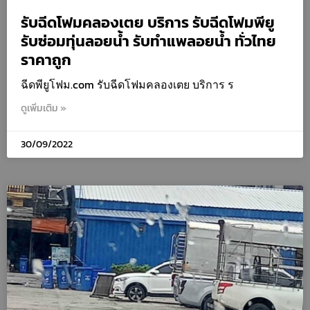
รับฉีดโฟมคลองเตย บริการ รับฉีดโฟมพียู
รับซ่อมทุ่นลอยน้ำ รับทำแพลอยน้ำ ทั่วไทย
ราคาถูก
ฉีดพียูโฟม.com รับฉีดโฟมคลองเตย บริการ ร
ดูเพิ่มเติม »
30/09/2022