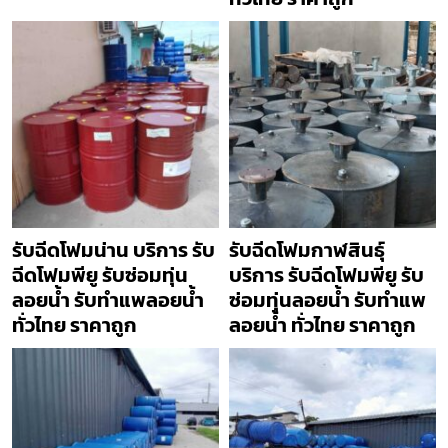
รับฉีดโฟมน่าน บริการ รับ
รับฉีดโฟมกาฬสินธุ์
ฉีดโฟมพียู รับซ่อมทุ่น
บริการ รับฉีดโฟมพียู รับ
ลอยน้ำ รับทำแพลอยน้ำ
ซ่อมทุ่นลอยน้ำ รับทำแพ
ทั่วไทย ราคาถูก
ลอยน้ำ ทั่วไทย ราคาถูก