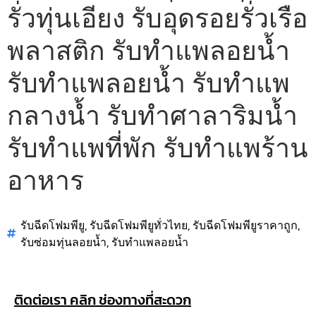
รั่วทุ่นเอียง รับอุดรอยรั่วเรือ
พลาสติก รับทำแพลอยน้ำ
รับทำแพลอยน้ำ รับทำแพ
กลางน้ำ รับทำศาลาริมน้ำ
รับทำแพที่พัก รับทำแพร้าน
อาหาร
รับฉีดโฟมพียู
,
รับฉีดโฟมพียูทั่วไทย
,
รับฉีดโฟมพียูราคาถูก
,
รับซ่อมทุ่นลอยน้ำ
,
รับทำแพลอยน้ำ
ติดต่อเรา คลิก ช่องทางที่สะดวก