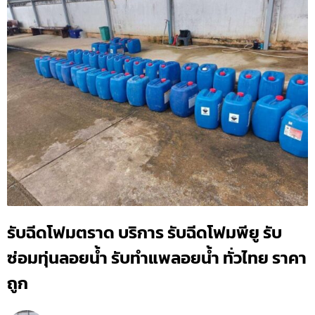
รับฉีดโฟมตราด บริการ รับฉีดโฟมพียู รับ
ซ่อมทุ่นลอยน้ำ รับทำแพลอยน้ำ ทั่วไทย ราคา
ถูก