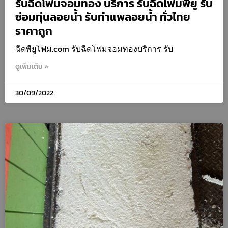
รับฉีดโฟมจอมทอง บริการ รับฉีดโฟมพียู รับ
ซ่อมทุ่นลอยน้ำ รับทำแพลอยน้ำ ทั่วไทย
ราคาถูก
ฉีดพียูโฟม.com รับฉีดโฟมจอมทองบริการ รับ
ดูเพิ่มเติม »
30/09/2022