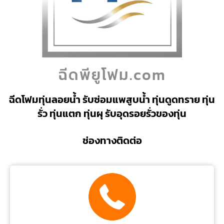
ฉีดพียูโฟม.com
ฉีดโฟมทุ่นลอยน้ำ รับซ่อมแพสูบน้ำ ทุ่นดูดทราย ทุ่น
รั่ว ทุ่นแตก ทุ่นผุ รับอุดรอยรั่วของทุ่น
ช่องทางติดต่อ