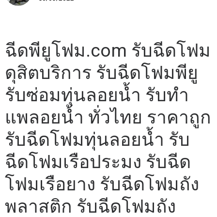
ฉีดพียูโฟม.com รับฉีดโฟม
ดุสิตบริการ รับฉีดโฟมพียู
รับซ่อมทุ่นลอยน้ำ รับทำ
แพลอยน้ำ ทั่วไทย ราคาถูก
รับฉีดโฟมทุ่นลอยน้ำ รับ
ฉีดโฟมเรือประมง รับฉีด
โฟมเรือยาง รับฉีดโฟมถัง
พลาสติก รับฉีดโฟมถัง