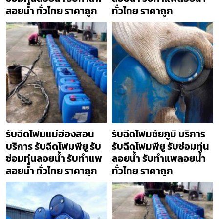
ลอยน้ำ ทั่วไทย ราคาถูก
ทั่วไทย ราคาถูก
รับฉีดโฟมแม่ฮ่องสอน
รับฉีดโฟมชัยภูมิ บริการ
บริการ รับฉีดโฟมพียู รับ
รับฉีดโฟมพียู รับซ่อมทุ่น
ซ่อมทุ่นลอยน้ำ รับทำแพ
ลอยน้ำ รับทำแพลอยน้ำ
ลอยน้ำ ทั่วไทย ราคาถูก
ทั่วไทย ราคาถูก