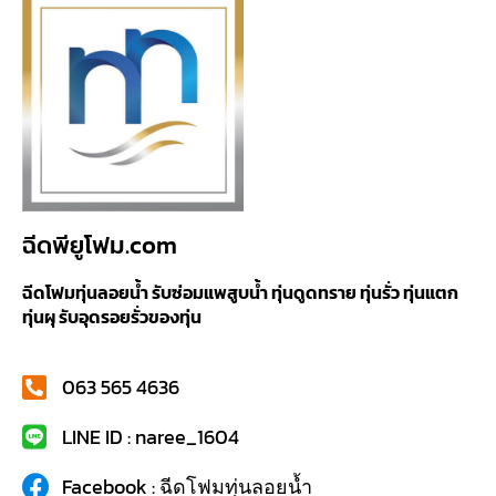
ฉีดพียูโฟม.com
ฉีดโฟมทุ่นลอยน้ำ รับซ่อมแพสูบน้ำ ทุ่นดูดทราย ทุ่นรั่ว ทุ่นแตก
ทุ่นผุ รับอุดรอยรั่วของทุ่น
063 565 4636
LINE ID : naree_1604
Facebook : ฉีดโฟมทุ่นลอยน้ำ