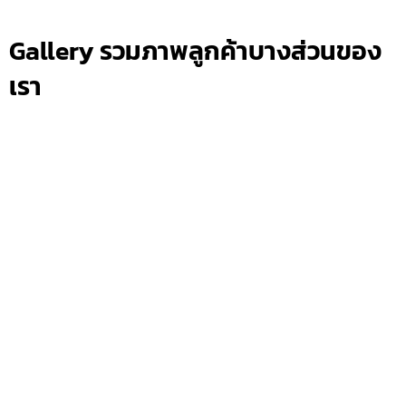
Gallery รวมภาพลูกค้าบางส่วนของ
เรา