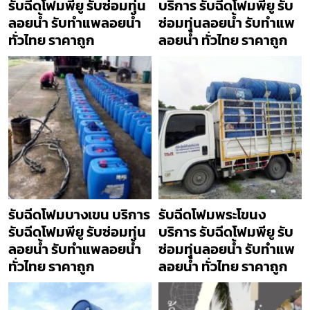
รับฉีดโฟมพียู รับซ่อมทุ่น
บริการ รับฉีดโฟมพียู รับ
ลอยน้ำ รับทำแพลอยน้ำ
ซ่อมทุ่นลอยน้ำ รับทำแพ
ทั่วไทย ราคาถูก
ลอยน้ำ ทั่วไทย ราคาถูก
รับฉีดโฟมบางเขน บริการ
รับฉีดโฟมพระโขนง
รับฉีดโฟมพียู รับซ่อมทุ่น
บริการ รับฉีดโฟมพียู รับ
ลอยน้ำ รับทำแพลอยน้ำ
ซ่อมทุ่นลอยน้ำ รับทำแพ
ทั่วไทย ราคาถูก
ลอยน้ำ ทั่วไทย ราคาถูก