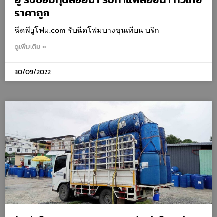
ราคาถูก
ฉีดพียูโฟม.com รับฉีดโฟมบางขุนเทียน บริก
ดูเพิ่มเติม »
30/09/2022