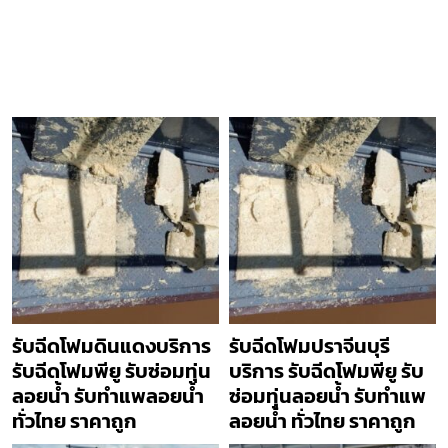
รับฉีดโฟมดินแดงบริการ
รับฉีดโฟมปราจีนบุรี
รับฉีดโฟมพียู รับซ่อมทุ่น
บริการ รับฉีดโฟมพียู รับ
ลอยน้ำ รับทำแพลอยน้ำ
ซ่อมทุ่นลอยน้ำ รับทำแพ
ทั่วไทย ราคาถูก
ลอยน้ำ ทั่วไทย ราคาถูก