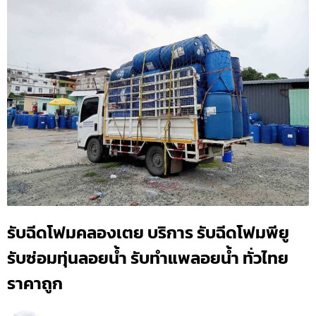
รับฉีดโฟมคลองเตย บริการ รับฉีดโฟมพียู
รับซ่อมทุ่นลอยน้ำ รับทำแพลอยน้ำ ทั่วไทย
ราคาถูก