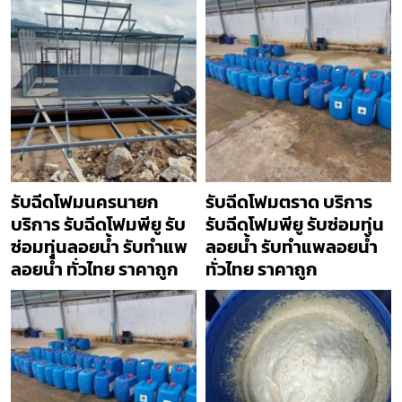
รับฉีดโฟมนครนายก
รับฉีดโฟมตราด บริการ
บริการ รับฉีดโฟมพียู รับ
รับฉีดโฟมพียู รับซ่อมทุ่น
ซ่อมทุ่นลอยน้ำ รับทำแพ
ลอยน้ำ รับทำแพลอยน้ำ
ลอยน้ำ ทั่วไทย ราคาถูก
ทั่วไทย ราคาถูก