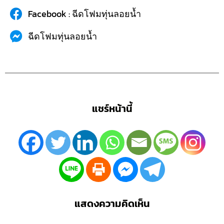
Facebook : ฉีดโฟมทุ่นลอยน้ำ
ฉีดโฟมทุ่นลอยน้ำ
แชร์หน้านี้
แสดงความคิดเห็น