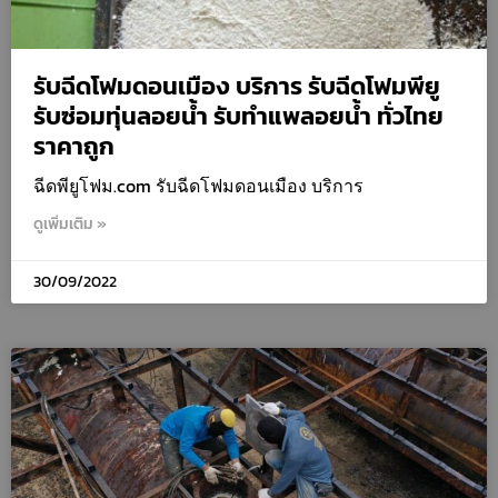
รับฉีดโฟมดอนเมือง บริการ รับฉีดโฟมพียู
รับซ่อมทุ่นลอยน้ำ รับทำแพลอยน้ำ ทั่วไทย
ราคาถูก
ฉีดพียูโฟม.com รับฉีดโฟมดอนเมือง บริการ
ดูเพิ่มเติม »
30/09/2022