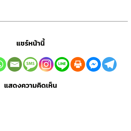
แชร์หน้านี้
แสดงความคิดเห็น