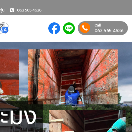
ุ่น
063 565 4636
Call
063 565 4636