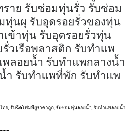
ทราย รับซ่อมทุ่นรั่ว รับซ่อม
มทุ่นผุ รับอุดรอยรั่วของทุ่น
ำเข้าทุ่น รับอุดรอยรั่วทุ่น
อยรั่วเรือพลาสติก รับทำแพ
แพลอยน้ำ รับทำแพกลางน้ำ
้ำ รับทำแพที่พัก รับทำแพ
่วไทย
,
รับฉีดโฟมพียูราคาถูก
,
รับซ่อมทุ่นลอยน้ำ
,
รับทำแพลอยน้ำ