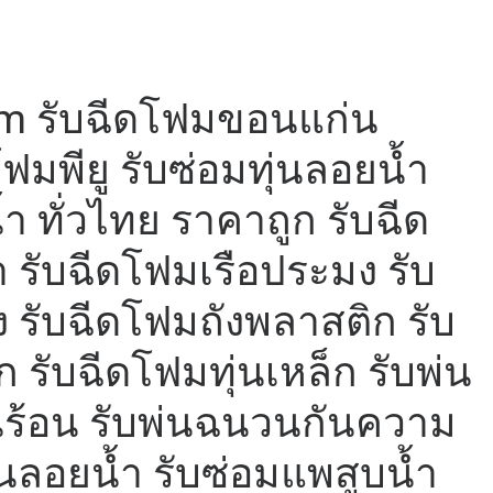
om รับฉีดโฟมขอนแก่น
ฟมพียู รับซ่อมทุ่นลอยน้ำ
 ทั่วไทย ราคาถูก รับฉีด
 รับฉีดโฟมเรือประมง รับ
 รับฉีดโฟมถังพลาสติก รับ
ก รับฉีดโฟมทุ่นเหล็ก รับพ่น
ร้อน รับพ่นฉนวนกันความ
ุ่นลอยน้ำ รับซ่อมแพสูบน้ำ