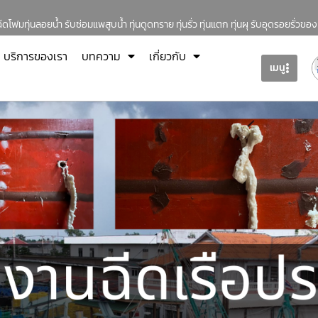
ฉีดโฟมทุ่นลอยน้ำ รับซ่อมแพสูบน้ำ ทุ่นดูดทราย ทุ่นรั่ว ทุ่นแตก ทุ่นผุ รับอุดรอยรั่วของท
บริการของเรา
บทความ
เกี่ยวกับ
เมนู