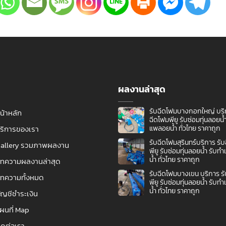
ผลงานล่าสุด
รับฉีดโฟมบางกอกใหญ่ บริ
น้าหลัก
ฉีดโฟมพียู รับซ่อมทุ่นลอยน้
ริการของเรา
แพลอยน้ำ ทั่วไทย ราคาถูก
รับฉีดโฟมสุรินทร์บริการ รั
allery รวมภาพผลงาน
พียู รับซ่อมทุ่นลอยน้ำ รับ
น้ำ ทั่วไทย ราคาถูก
ทความผลงานล่าสุด
รับฉีดโฟมบางเขน บริการ ร
ทความทั้งหมด
พียู รับซ่อมทุ่นลอยน้ำ รับ
น้ำ ทั่วไทย ราคาถูก
ัญชีชำระเงิน
ผนที่ Map
ิดต่อเรา