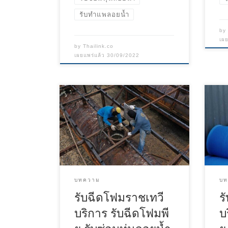
รับทำแพลอยน้ำ
b
เผ
by
Thailink.co
เผยแพร่แล้ว
30/09/2022
บทความ
บ
รับฉีดโฟมราชเทวี
ร
บริการ รับฉีดโฟมพี
บ