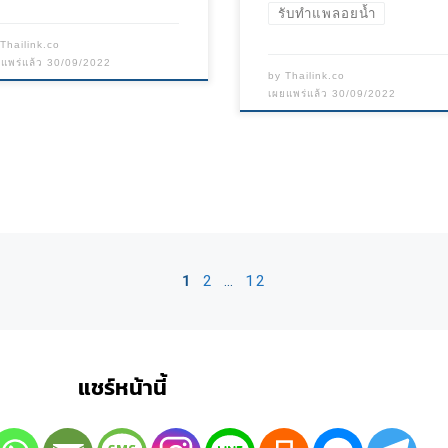
รับทำแพลอยน้ำ
y
Thailink.co
ยแพร่แล้ว
30/09/2022
by
Thailink.co
เผยแพร่แล้ว
30/09/2022
1
2
…
12
แชร์หน้านี้