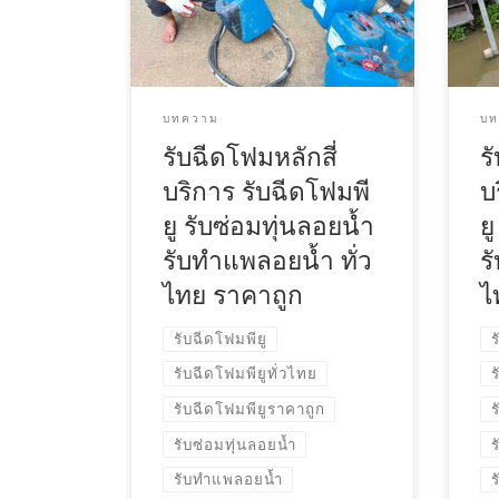
บทความ
บ
รับฉีดโฟมหลักสี่
ร
บริการ รับฉีดโฟมพี
บ
ยู รับซ่อมทุ่นลอยน้ำ
ย
รับทำแพลอยน้ำ ทั่ว
ร
ไทย ราคาถูก
ไ
รับฉีดโฟมพียู
ร
รับฉีดโฟมพียูทั่วไทย
ร
รับฉีดโฟมพียูราคาถูก
ร
รับซ่อมทุ่นลอยน้ำ
ร
รับทำแพลอยน้ำ