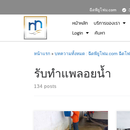
ฉีดพียูโฟม.com
หน้าหลัก
บริการของเรา
Login
ค้นหา
หน้าแรก
»
บทความทั้งหมด : ฉีดพียูโฟม.com ฉีดโฟมทุ
รับทำแพลอยน้ำ
134 posts