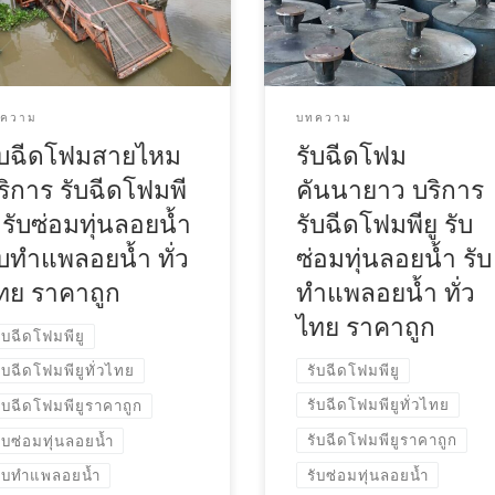
ทความ
บทความ
ับฉีดโฟมสายไหม
รับฉีดโฟม
ริการ รับฉีดโฟมพี
คันนายาว บริการ
ู รับซ่อมทุ่นลอยน้ำ
รับฉีดโฟมพียู รับ
ับทำแพลอยน้ำ ทั่ว
ซ่อมทุ่นลอยน้ำ รับ
ทย ราคาถูก
ทำแพลอยน้ำ ทั่ว
ไทย ราคาถูก
ับฉีดโฟมพียู
รับฉีดโฟมพียู
ับฉีดโฟมพียูทั่วไทย
รับฉีดโฟมพียูทั่วไทย
ับฉีดโฟมพียูราคาถูก
รับฉีดโฟมพียูราคาถูก
ับซ่อมทุ่นลอยน้ำ
รับซ่อมทุ่นลอยน้ำ
รับทำแพลอยน้ำ