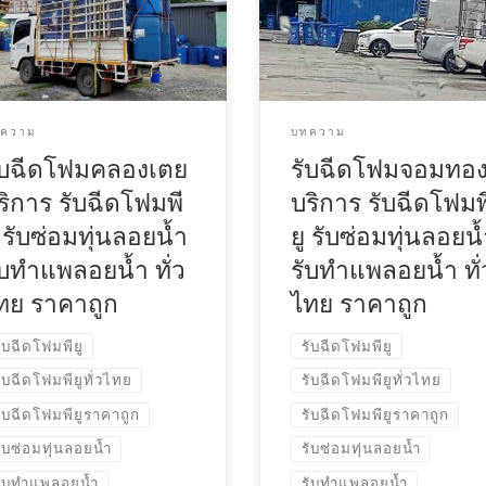
ทความ
บทความ
ับฉีดโฟมคลองเตย
รับฉีดโฟมจอมทอ
ริการ รับฉีดโฟมพี
บริการ รับฉีดโฟมพ
ู รับซ่อมทุ่นลอยน้ำ
ยู รับซ่อมทุ่นลอยน
ับทำแพลอยน้ำ ทั่ว
รับทำแพลอยน้ำ ทั่
ทย ราคาถูก
ไทย ราคาถูก
ับฉีดโฟมพียู
รับฉีดโฟมพียู
ับฉีดโฟมพียูทั่วไทย
รับฉีดโฟมพียูทั่วไทย
ับฉีดโฟมพียูราคาถูก
รับฉีดโฟมพียูราคาถูก
ับซ่อมทุ่นลอยน้ำ
รับซ่อมทุ่นลอยน้ำ
รับทำแพลอยน้ำ
รับทำแพลอยน้ำ