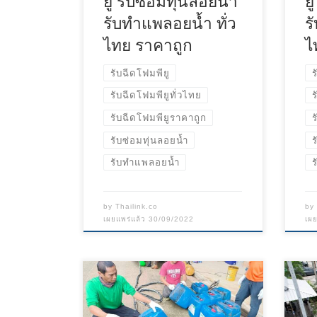
ยู รับซ่อมทุ่นลอยน้ำ
ย
รับทำแพลอยน้ำ ทั่ว
ร
ไทย ราคาถูก
ไ
รับฉีดโฟมพียู
ร
รับฉีดโฟมพียูทั่วไทย
ร
รับฉีดโฟมพียูราคาถูก
ร
รับซ่อมทุ่นลอยน้ำ
ร
รับทำแพลอยน้ำ
by
Thailink.co
b
เผยแพร่แล้ว
30/09/2022
เผ