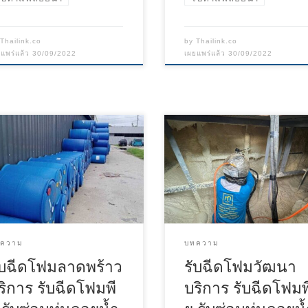
y
Thailink.co
by
Thailink.co
ยแพร่แล้ว
30/09/2022
เผยแพร่แล้ว
30/09/2022
ทความ
บทความ
ับฉีดโฟมลาดพร้าว
รับฉีดโฟมวัฒนา
ริการ รับฉีดโฟมพี
บริการ รับฉีดโฟมพ