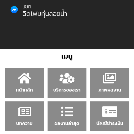
แชท
ฉีดโฟมทุ่นลอยน้ำ
เมนู
หน้าหลัก
บริการของเรา
ภาพผลงาน
บทความ
ผลงานล่าสุด
บัญชีชำระเงิน