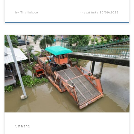
by
Thailink.co
เผยแพร่แล้ว
30/09/2022
บทความ