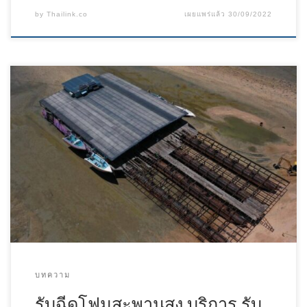
by
Thailink.co
เผยแพร่แล้ว
30/09/2022
บทความ
รับฉีดโฟมสะพานสูง บริการ รับ