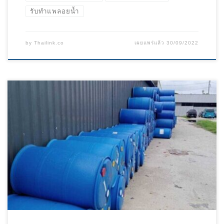
รับทำแพลอยน้ำ
by
Thailink.co
เผยแพร่แล้ว
30/09/2022