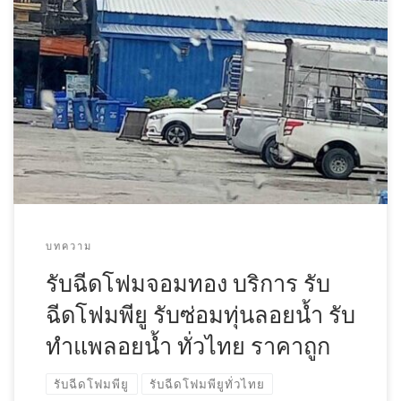
บทความ
รับฉีดโฟมจอมทอง บริการ รับ
ฉีดโฟมพียู รับซ่อมทุ่นลอยน้ำ รับ
ทำแพลอยน้ำ ทั่วไทย ราคาถูก
รับฉีดโฟมพียู
รับฉีดโฟมพียูทั่วไทย