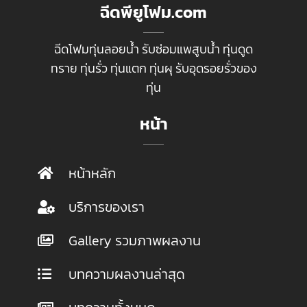
ฉีดพียูโฟม.com
ฉีดโฟมทุ่นลอยน้ำ รับซ่อมแพสูบน้ำ ทุ่นดูด
ทราย ทุ่นรั่ว ทุ่นแตก ทุ่นผุ รับอุดรอยรั่วของ
ทุ่น
หน้า
หน้าหลัก
บริการของเรา
Gallery รวมภาพผลงาน
บทความผลงานล่าสุด