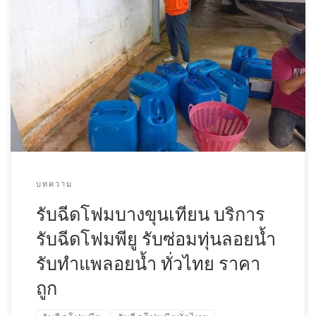
บทความ
รับฉีดโฟมบางขุนเทียน บริการ
รับฉีดโฟมพียู รับซ่อมทุ่นลอยน้ำ
รับทำแพลอยน้ำ ทั่วไทย ราคา
ถูก