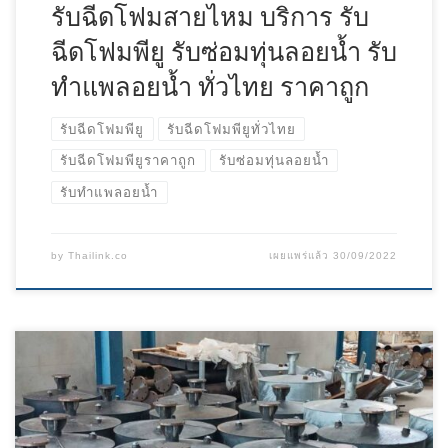
รับฉีดโฟมสายไหม บริการ รับ
ฉีดโฟมพียู รับซ่อมทุ่นลอยน้ำ รับ
ทำแพลอยน้ำ ทั่วไทย ราคาถูก
รับฉีดโฟมพียู
รับฉีดโฟมพียูทั่วไทย
รับฉีดโฟมพียูราคาถูก
รับซ่อมทุ่นลอยน้ำ
รับทำแพลอยน้ำ
by
Thailink.co
เผยแพร่แล้ว
30/09/2022