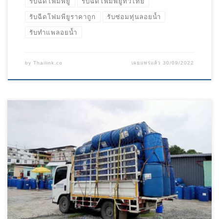
รับฉีดโฟมพียู
รับฉีดโฟมพียูทั่วไทย
รับฉีดโฟมพียูราคาถูก
รับซ่อมทุ่นลอยน้ำ
รับทำแพลอยน้ำ
by
Thailink.co
เผยแพร่แล้ว
30/09/2022