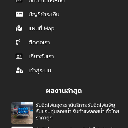
บทความทั้งหมด
บัญชีชำระเงิน
แผนที่ Map
ติดต่อเรา
เกี่ยวกับเรา
เข้าสู่ระบบ
ผลงานล่าสุด
รับฉีดโฟมอุดรธานีบริการ รับฉีดโฟมพียู
รับซ่อมทุ่นลอยน้ำ รับทำแพลอยน้ำ ทั่วไทย
ราคาถูก