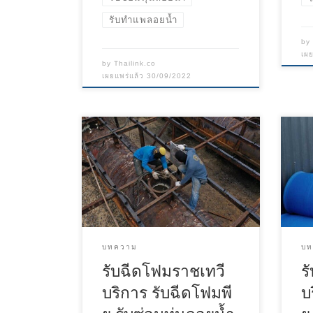
รับทำแพลอยน้ำ
b
เผ
by
Thailink.co
เผยแพร่แล้ว
30/09/2022
บทความ
บ
รับฉีดโฟมราชเทวี
ร
บริการ รับฉีดโฟมพี
บ