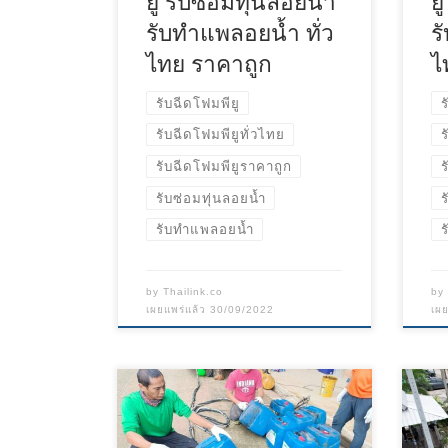
ยู รับซ่อมทุ่นลอยน้ำ
ย
รับทำแพลอยน้ำ ทั่ว
ร
ไทย ราคาถูก
ไ
รับฉีดโฟมพียู
ร
รับฉีดโฟมพียูทั่วไทย
ร
รับฉีดโฟมพียูราคาถูก
ร
รับซ่อมทุ่นลอยน้ำ
ร
รับทำแพลอยน้ำ
by
Thailink.co
b
เผยแพร่แล้ว
30/09/2022
เผ