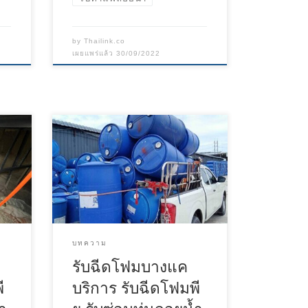
by
Thailink.co
เผยแพร่แล้ว
30/09/2022
บทความ
รับฉีดโฟมบางแค
ี
บริการ รับฉีดโฟมพี