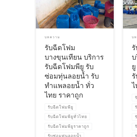
บทความ
บ
รับฉีดโฟม
ร
บางขุนเทียน บริการ
บ
รับฉีดโฟมพียู รับ
ย
ซ่อมทุ่นลอยน้ำ รับ
ร
ทำแพลอยน้ำ ทั่ว
ไ
ไทย ราคาถูก
ร
รับฉีดโฟมพียู
ร
รับฉีดโฟมพียูทั่วไทย
ร
รับฉีดโฟมพียูราคาถูก
ร
รับซ่อมทุ่นลอยน้ำ